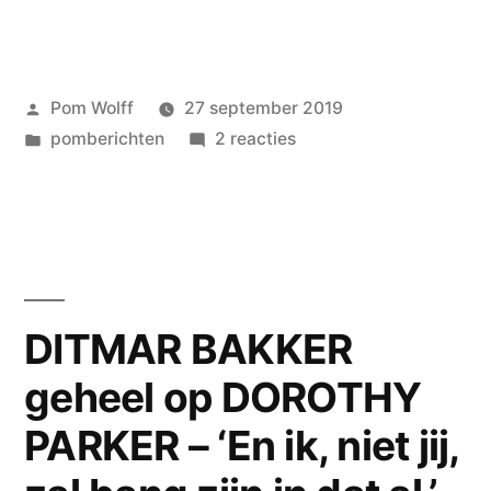
VAN
EGMOND
Geplaatst
Pom Wolff
27 september 2019
wint
door
Geplaatst
op
pomberichten
2 reacties
de
in
ARIE
enig
VAN
EGMOND
echte
wint
virtuele
de
enig
de
DITMAR BAKKER
echte
stad
geheel op DOROTHY
virtuele
–
de
PARKER – ‘En ik, niet jij,
stad
deze
–