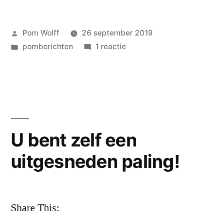
FEAR
Geplaatst
Pom Wolff
26 september 2019
AND
door
Geplaatst
op
pomberichten
1 reactie
LOATHING
in
VON
IN
SOLO,
FEAR
POWEZIE
AND
LAND!!!
LOATHING
IN
Openhartige
U bent zelf een
POWEZIE
openbaringen
uitgesneden paling!
LAND!!!
van
Openhartige
openbaringen
de
van
Jeff
Share This:
de