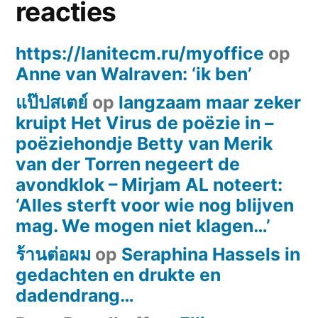
reacties
https://lanitecm.ru/myoffice
op
Anne van Walraven: ‘ik ben’
แป๊ปสเตย์
op
langzaam maar zeker
kruipt Het Virus de poëzie in –
poëziehondje Betty van Merik
van der Torren negeert de
avondklok – Mirjam AL noteert:
‘Alles sterft voor wie nog blijven
mag. We mogen niet klagen…’
ร้านต่อผม
op
Seraphina Hassels in
gedachten en drukte en
dadendrang…