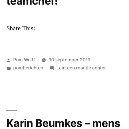
teamchef!
Share This:
Geplaatst
Pom Wolff
30 september 2019
door
Geplaatst
op
pomberichten
Laat een reactie achter
in
U
bent
zelf
een
teamchef!
Karin Beumkes – mens