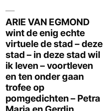
mens
en
melodie
ARIE VAN EGMOND
op
wint de enig echte
de
maandag:
virtuele de stad – deze
‘je
ruikt
stad – in deze stad wil
naar
ik leven – voortleven
parfum
en
en ten onder gaan
naar
trofee op
pijn.’
pomgedichten – Petra
Maria en Gerdin