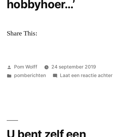
hobbyhoer…’
Flinckstraa
Share This:
Geplaatst
Pom Wolff
24 september 2019
door
Geplaatst
op
pomberichten
Laat een reactie achter
in
Ditmar
Bakker:
‘allitereren
als
een
hobbyhoer
U bent zelf een