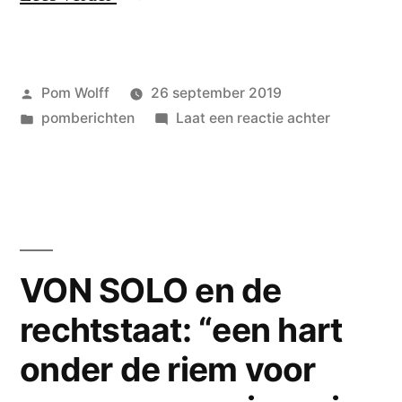
op
onder
BAKKER
pomgedichten
gaan
geheel
–
Petra
trofee
Geplaatst
Pom Wolff
26 september 2019
op
Maria
door
Geplaatst
op
pomberichten
Laat een reactie achter
op
DOROTHY
en
in
DITMAR
pomgedichten
Gerdin
PARKER
BAKKER
Linthorst
geheel
–
–
zilver.
op
Petra
‘En
DOROTHY
Maria
PARKER
ik,
VON SOLO en de
–
en
niet
rechtstaat: “een hart
‘En
Gerdin
jij,
ik,
onder de riem voor
niet
Linthorst
zal
jij,