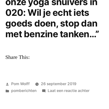
onze yoga snuivers in
zilver.”
bang
zal
020: Wil je echt iets
bang
zijn
zijn
goeds doen, stop dan
in
in
dat
met benzine tanken…”
dat
al.’
al.’”
Share This:
Geplaatst
Pom Wolff
26 september 2019
door
Geplaatst
op
pomberichten
Laat een reactie achter
in
VON
SOLO