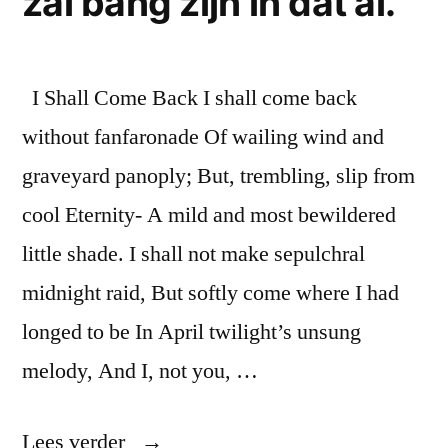
zal bang zijn in dat al.’
stad
deze
stad
–
–
in
I Shall Come Back I shall come back
in
deze
deze
without fanfaronade Of wailing wind and
stad
stad
graveyard panoply; But, trembling, slip from
wil
wil
ik
cool Eternity- A mild and most bewildered
ik
leven
little shade. I shall not make sepulchral
–
leven
midnight raid, But softly come where I had
voortleven
–
en
longed to be In April twilight’s unsung
ten
voortleven
melody, And I, not you, …
onder
en
gaan
ten
trofee
“DITMAR
Lees verder