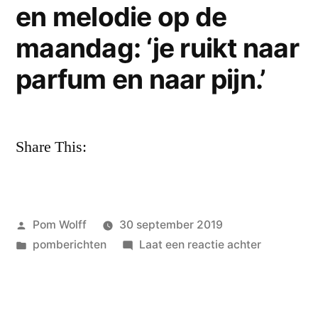
en melodie op de
maandag: ‘je ruikt naar
parfum en naar pijn.’
Share This:
Geplaatst
Pom Wolff
30 september 2019
door
Geplaatst
op
pomberichten
Laat een reactie achter
in
Karin
Beumkes
–