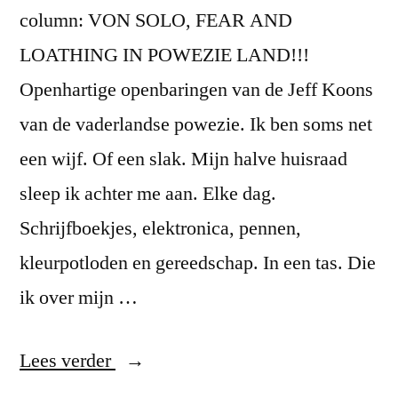
echt
column: VON SOLO, FEAR AND
iets
LOATHING IN POWEZIE LAND!!!
goeds
doen,
Openhartige openbaringen van de Jeff Koons
stop
van de vaderlandse powezie. Ik ben soms net
dan
een wijf. Of een slak. Mijn halve huisraad
met
benzine
sleep ik achter me aan. Elke dag.
tanken…”
Schrijfboekjes, elektronica, pennen,
kleurpotloden en gereedschap. In een tas. Die
ik over mijn …
“VON
Lees verder
SOLO,