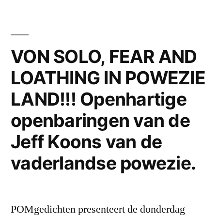
en
de
rechtstaat:
“een
VON SOLO, FEAR AND
hart
LOATHING IN POWEZIE
onder
de
LAND!!! Openhartige
riem
voor
openbaringen van de
onze
Jeff Koons van de
yoga
snuivers
vaderlandse powezie.
in
020:
Wil
POMgedichten presenteert de donderdag
je