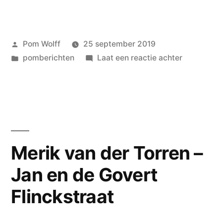
Jeff
Koons
Koons
van
van
Geplaatst
Pom Wolff
25 september 2019
de
de
door
Geplaatst
op
pomberichten
Laat een reactie achter
vaderlandse
vaderlandse
in
U
powezie.
powezie.”
bent
zelf
een
uitgesned
paling!
Merik van der Torren –
Jan en de Govert
Flinckstraat