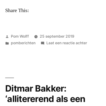
Share This:
Geplaatst
Pom Wolff
25 september 2019
door
Geplaatst
op
pomberichten
Laat een reactie achter
in
Merik
van
der
Torren
–
Jan
Ditmar Bakker:
en
‘allitererend als een
de
Govert