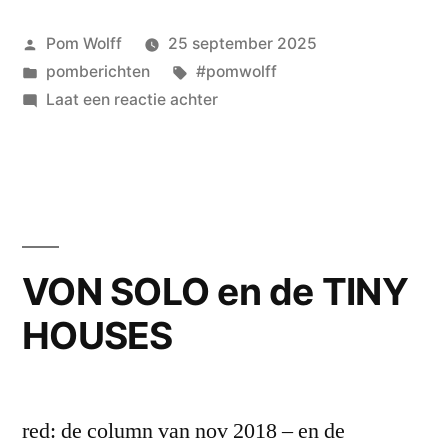
Geplaatst
Pom Wolff
25 september 2025
door
Geplaatst
Tags:
pomberichten
#pomwolff
in
op
Laat een reactie achter
pom
wolff
–
hoe
het
is
VON SOLO en de TINY
om..
HOUSES
red: de column van nov 2018 – en de