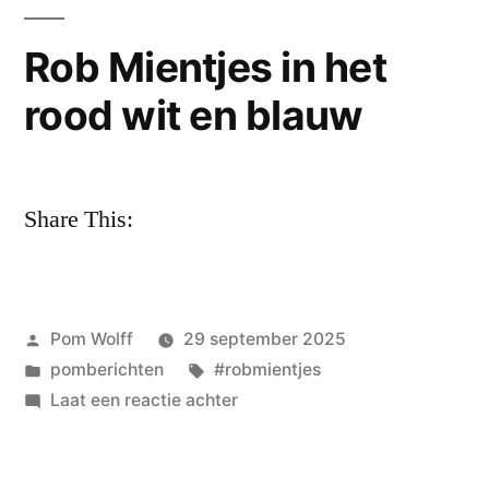
Rob Mientjes in het
rood wit en blauw
Share This:
Geplaatst
Pom Wolff
29 september 2025
door
Geplaatst
Tags:
pomberichten
#robmientjes
in
op
Laat een reactie achter
Rob
Mientjes