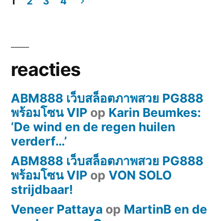
1
2
3
4
–
Berichten
die
paginering
totale
overgave
reacties
één
wordend
ABM888 เว็บสล็อตภาพสวย PG888
in
พร้อมโซน VIP
op
een
Karin Beumkes:
eeuwige
‘De wind en de regen huilen
deining…
verderf…’
ABM888 เว็บสล็อตภาพสวย PG888
พร้อมโซน VIP
op
VON SOLO
strijdbaar!
Veneer Pattaya
op
MartinB en de