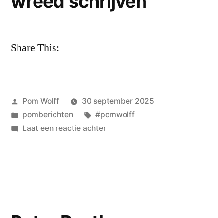
wreed schrijven
Share This:
Geplaatst
Pom Wolff
30 september 2025
door
Geplaatst
Tags:
pomberichten
#pomwolff
in
op
Laat een reactie achter
pom
wolff
–
herfst
=
wreed