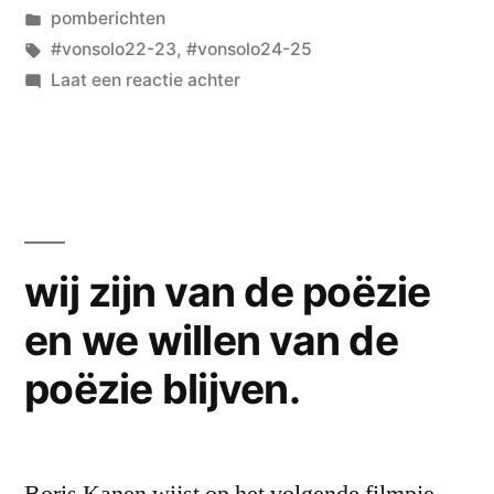
door
Geplaatst
pomberichten
TINY
in
Tags:
#vonsolo22-23
,
#vonsolo24-25
HOUSES”
op
Laat een reactie achter
VON
SOLO
en
de
TINY
HOUSES
wij zijn van de poëzie
en we willen van de
poëzie blijven.