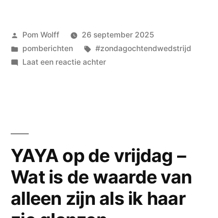
Heijnekamp
wint
Geplaatst
Pom Wolff
26 september 2025
de
door
Geplaatst
Tags:
pomberichten
#zondagochtendwedstrijd
enige
in
op
Laat een reactie achter
echte
André
Heijnekamp
virtuele
wint
–
de
enige
u
echte
YAYA op de vrijdag –
mag
virtuele
er
Wat is de waarde van
–
u
bij
alleen zijn als ik haar
mag
denken
er