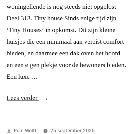
woningellende is nog steeds niet opgelost
Deel 313. Tiny house Sinds enige tijd zijn
‘Tiny Houses’ in opkomst. Dit zijn kleine
huisjes die een minimaal aan vereist comfort
bieden, en daarmee een dak oven het hoofd
en een eigen plekje voor de bewoners bieden.
Een luxe …
“VON
Lees verder
SOLO
en
Geplaatst
Pom Wolff
25 september 2025
de