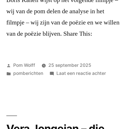
Boris Kanen wijst op het volgende filmpje –
wij van de pom delen de analyse in het
filmpje – wij zijn van de poëzie en we willen
van de poëzie blijven. Share This:
Geplaatst
Pom Wolff
25 september 2025
door
Geplaatst
op
pomberichten
Laat een reactie achter
in
wij
zijn
van
de
poëzie
en
Vera Jongejan – die