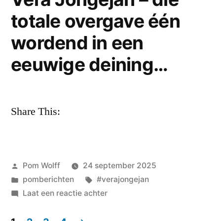
we
totale overgave één
willen
van
wordend in een
de
poëzie
eeuwige deining…
blijven.
Share This:
Geplaatst
Pom Wolff
24 september 2025
door
Geplaatst
Tags:
pomberichten
#verajongejan
in
op
Laat een reactie achter
Vera
Jongejan