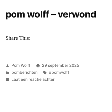
pom wolff – verwond
Share This:
Geplaatst
Pom Wolff
29 september 2025
door
Geplaatst
Tags:
pomberichten
#pomwolff
in
op
Laat een reactie achter
pom
wolff
–
verwond