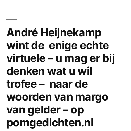
in
het
rood
wit
André Heijnekamp
en
wint de enige echte
blauw
virtuele – u mag er bij
denken wat u wil
trofee – naar de
woorden van margo
van gelder – op
pomgedichten.nl