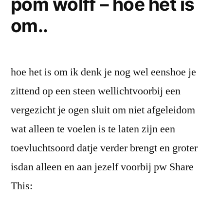
pom wolff – hoe het is
gelder
is
pomgedichten.nl
–
om..
de
waarde
op
van
pomgedichten.nl”
alleen
hoe het is om ik denk je nog wel eenshoe je
zijn
als
zittend op een steen wellichtvoorbij een
ik
vergezicht je ogen sluit om niet afgeleidom
haar
wat alleen te voelen is te laten zijn een
zie
glanzen…
toevluchtsoord datje verder brengt en groter
isdan alleen en aan jezelf voorbij pw Share
This: