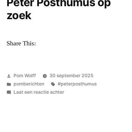
Peter Posthumus op
schrijven
zoek
Share This:
Geplaatst
Pom Wolff
30 september 2025
door
Geplaatst
Tags:
pomberichten
#peterposthumus
in
op
Laat een reactie achter
Peter
Posthumus
op
zoek