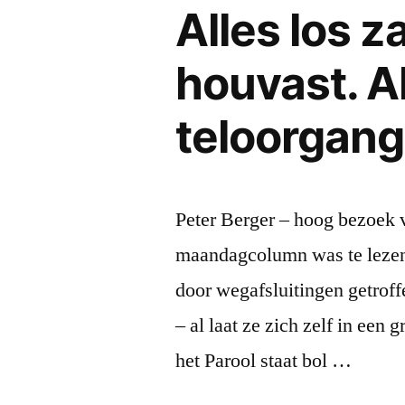
Alles los z
drijft,
hen
houvast. A
toelach
en
teloorgan
het
volle
leven
door
Peter Berger – hoog bezoek v
de
maandagcolumn was te lezen 
kelen
klotst…’
door wegafsluitingen getroff
– al laat ze zich zelf in een
het Parool staat bol …