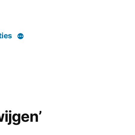
ties
wijgen’