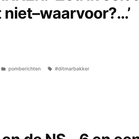
t niet–waarvoor?…’
Geplaatst
Tags:
pomberichten
#ditmarbakker
in
R
:
aan?