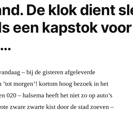
and. De klok dient sl
ls een kapstok voor
t
g…
andaag – bij de gisteren afgeleverde
’tot morgen’! kortom hoog bezoek in het
en 020 – halsema heeft het niet zo op auto’s
 grote zware zwarte kist door de stad zoeven –