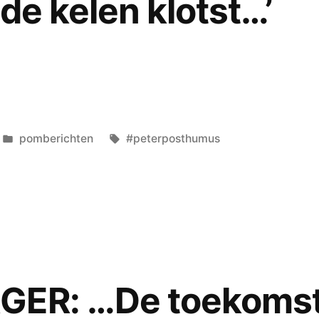
de kelen klotst…’
Geplaatst
Tags:
pomberichten
#peterposthumus
in
mus:
GER: …De toekomst 