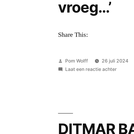
vroeg…’
Share This:
Geplaatst
Pom Wolff
26 juli 2024
door
op
Laat een reactie achter
een
Groet
op
de
vrijdag:
’toen
DITMAR BAK
je