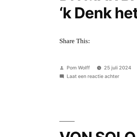
me
‘k Denk he
vroeg…’
Share This:
Geplaatst
Pom Wolff
25 juli 2024
door
op
Laat een reactie achter
DITMA
BAKKER
‘Zou
ik
ooit
terugg
‘k