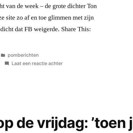
ht van de week – de grote dichter Ton
ze site zo af en toe glimmen met zijn
gedicht dat FB weigerde. Share This:
.
Geplaatst
pomberichten
in
op
Laat een reactie achter
k
TON
HUIZER
gang…
–
gedicht
van
de
p de vrijdag: ’toen 
week