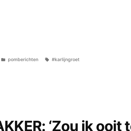
Geplaatst
Tags:
pomberichten
#karlijngroet
in
KER: ‘Zou ik ooit 