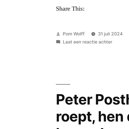
Share This:
Geplaatst
Pom Wolff
31 juli 2024
door
op
Laat een reactie achter
Mirjam
AL
15a
over
het
‘ijzig
Peter Post
zwijgen
roept, hen 