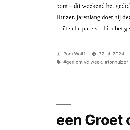
klok
pom – dit weekend het gedic
klok
dient
dient
Huizer. jarenlang doet hij de
slecht
slecht
poëtische parels – hier het 
als
als
houvast
houvast.
Als
Geplaatst
Pom Wolff
27 juli 2024
Als
een
door
Tags:
#gedicht vd week
,
#tonhuizer
kapsto
een
voor
kapstok
teloor
voor
teloorgang…”
een Groet o