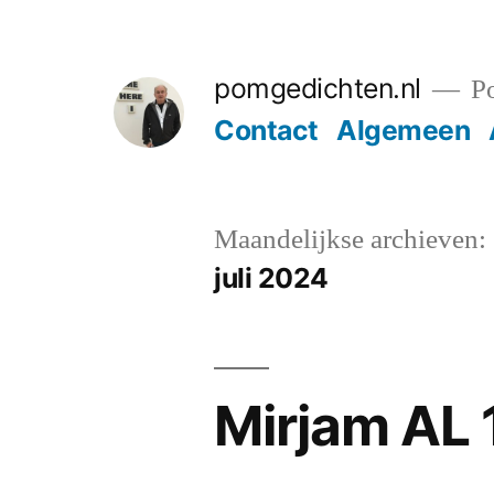
Ga
naar
pomgedichten.nl
Po
de
Contact
Algemeen
inhoud
Maandelijkse archieven:
juli 2024
Mirjam AL 1