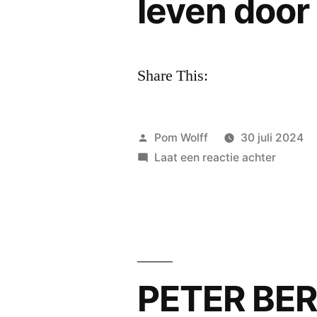
leven door 
Share This:
Geplaatst
Pom Wolff
30 juli 2024
door
op
Laat een reactie achter
Peter
Posthu
‘Totdat
de
nacht
hen
PETER BER
roept,
hen