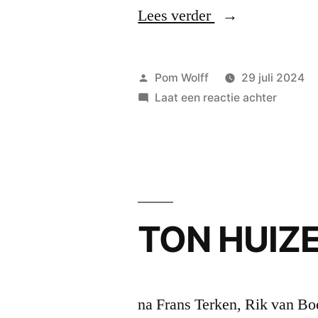
“PETER
Lees verder
BERGER:
…
Geplaatst
Pom Wolff
29 juli 2024
De
door
op
Laat een reactie achter
PETER
toekomst
BERGER
is
…
De
nu.
toekom
Alles
is
TON HUIZER
los
nu.
Alles
zand.
los
De
zand.
na Frans Terken, Rik van Boe
De