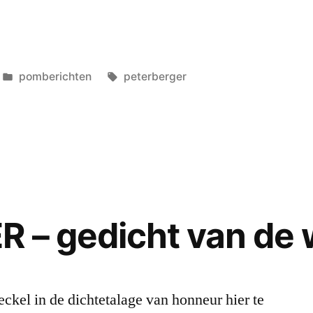
Geplaatst
Tags:
pomberichten
peterberger
in
:
st
 – gedicht van de
ckel in de dichtetalage van honneur hier te