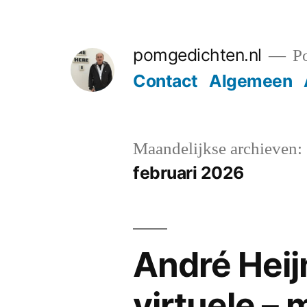
Ga
naar
pomgedichten.nl
Po
de
Contact
Algemeen
inhoud
Maandelijkse archieven:
februari 2026
André Heij
virtuele –