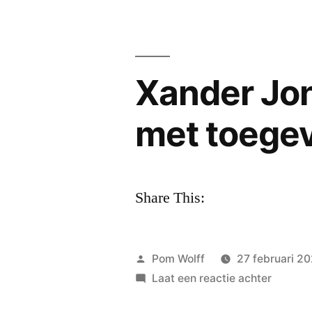
Xander Jon
met toege
Share This:
Geplaatst
Pom Wolff
27 februari 2
door
op
Laat een reactie achter
Xander