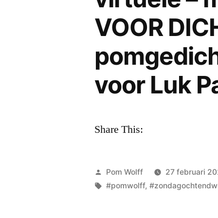
VOOR DICH
pomgedicht
voor Luk P
Share This:
Geplaatst
Pom Wolff
27 februari 2
door
Tags:
#pomwolff
,
#zondagochtendwe