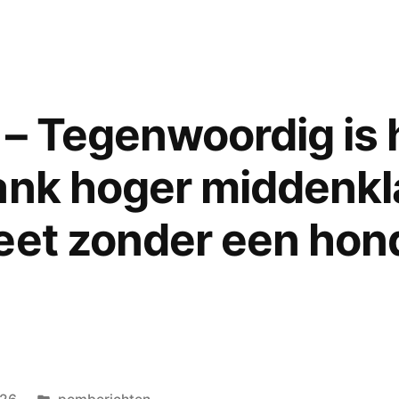
an
trofee
op
pomgedichten.nl
nverzen
–
eervolle
 Tegenwoordig is h
oegde
vermelding
voor
ank hoger middenkl
Luk
Paard
eet zonder een hon
Geplaatst