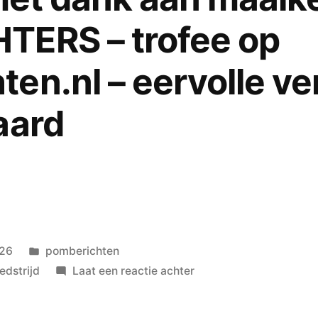
TERS – trofee op
en.nl – eervolle v
aard
Geplaatst
026
pomberichten
in
op
dstrijd
Laat een reactie achter
André
Heijnekamp