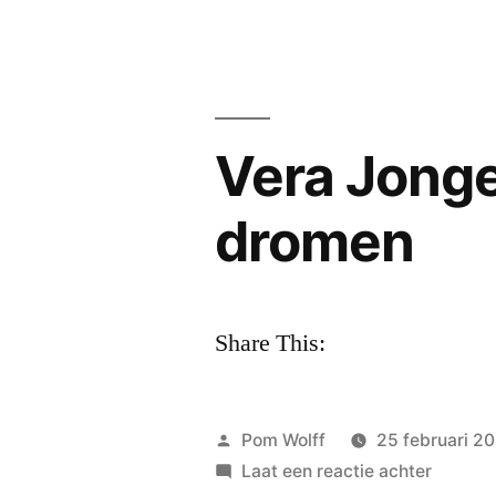
Vera Jong
dromen
Share This:
Geplaatst
Pom Wolff
25 februari 2
door
op
Laat een reactie achter