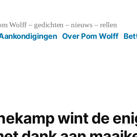
m Wolff – gedichten – nieuws – rellen
Aankondigingen
Over Pom Wolff
Bet
nekamp wint de eni
 met dank aan maaike