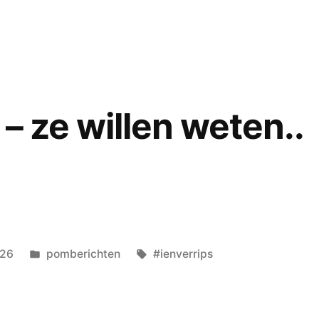
an
d
n
 – ze willen weten..
Geplaatst
Tags:
026
pomberichten
#ienverrips
in