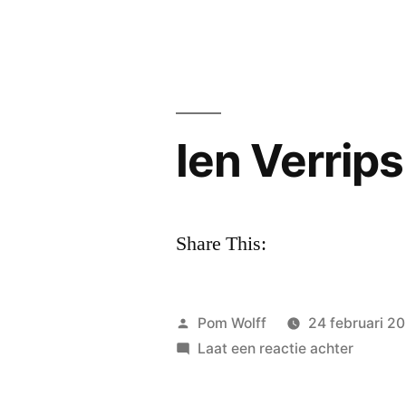
Vera
Jongej
–
wuiven
kwame
de
Ien Verrips
dromen
Share This:
Geplaatst
Pom Wolff
24 februari 2
door
op
Laat een reactie achter
Ien
Verrips