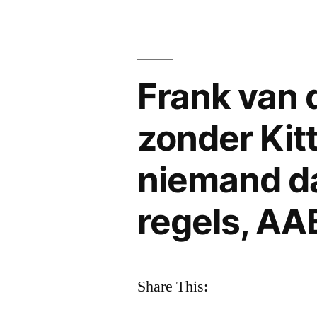
–
ze
willen
weten..
Frank van 
zonder Kitt
niemand da
regels, AA
Share This: