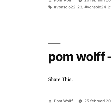
Pom Wolff
26 februari 2
door
Tags:
#vonsolo22-23
,
#vonsolo24-2
pom wolff
Share This:
Geplaatst
Pom Wolff
25 februari 2
door