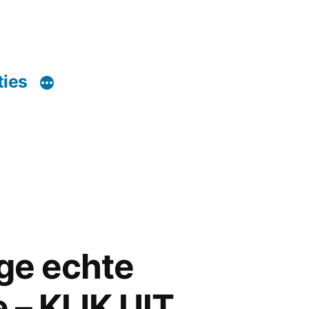
ties
ge echte
 – KIJK UIT