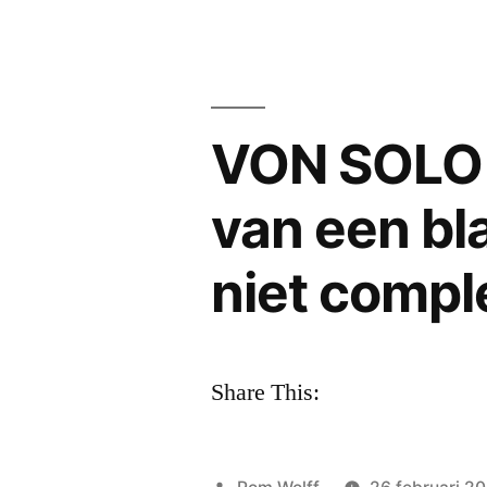
Jongej
en
de
facture
met
VON SOLO –
toegev
waarde
van een bl
niet compl
Share This:
Geplaatst