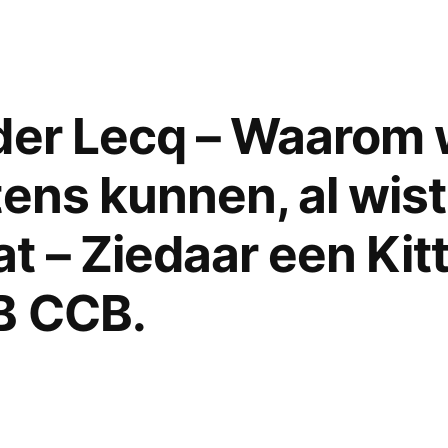
der Lecq – Waarom 
ens kunnen, al wist
t – Ziedaar een Kitt
B CCB.