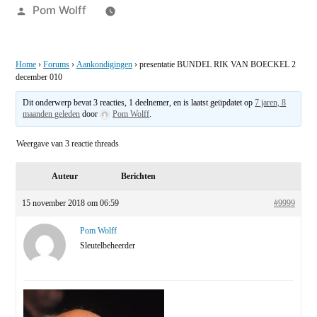
Geplaatst
Pom Wolff
door
Home
›
Forums
›
Aankondigingen
›
presentatie BUNDEL RIK VAN BOECKEL 2
december 010
Dit onderwerp bevat 3 reacties, 1 deelnemer, en is laatst geüpdatet op
7 jaren, 8
maanden geleden
door
Pom Wolff
.
Weergave van 3 reactie threads
Auteur
Berichten
15 november 2018 om 06:59
#9999
Pom Wolff
Sleutelbeheerder