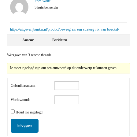
Pom Wolff
Sleutelbeheerder
https://uitgeverijbunker.nl/product/beweeg-als-een-strateeg-rik-van-boeckel/
Auteur
Berichten
Weergave van 3 reactie threads
Je moet ingelogd zijn om een antwoord op dit onderwerp te kunnen geven.
Gebruikersnaam:
Wachtwoord:
Houd me ingelogd
Inloggen