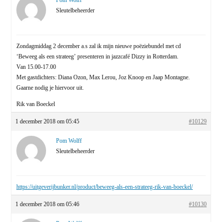
Pom Wolff
Sleutelbeheerder
Zondagmiddag 2 december a.s zal ik mijn nieuwe poëziebundel met cd
‘Beweeg als een strateeg’ presenteren in jazzcafé Dizzy in Rotterdam.
Van 15.00-17.00
Met gastdichters: Diana Ozon, Max Lerou, Joz Knoop en Jaap Montagne.
Gaarne nodig je hiervoor uit.
Rik van Boeckel
1 december 2018 om 05:45
#10129
Pom Wolff
Sleutelbeheerder
https://uitgeverijbunker.nl/product/beweeg-als-een-strateeg-rik-van-boeckel/
1 december 2018 om 05:46
#10130