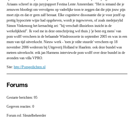
Ariaans schreef in zijn juryjrapport Festina Lente Amsterdam: “Het is iemand die je
zenuwen blootlegt om vervolgens op vaderlijke toon te zeggen dat die pijn jouw pijn
moet zijn en dat er geen zalf bestaat. Elke cognitieve dissonantie die je voor jezelf op
prettig hypocriete wijze had opgeheven, wordt je ingewreven, of zoals medejurylid
Simon Vinkenoog het kernachtig zei: "hij verschaft illusieloos inzicht in de
werkelijkheid". Ik voel me in deze omschrijving wel thuis.) 'je bent erg mens' van
pom wolff verscheen in de befaamde Windroosserie in september 2005 en was in een
mum van tijd uitverkocht. Nieuw werk - 'toen je stilte stuurde' verscheen op 18
november 2006 wederom bij Uitgeverij Holland te Haarlem. ook deze bundel was
meteen uitverkocht. erik jan Harmens interviewde pom wolff over deze bundel in de
avonden van villa VPRO.
Site:
http://Pomgedichten.nl
Forums
Gestarte berichten: 95
Gegeven reacties: 0
Forum rol: Sleutelbeheerder