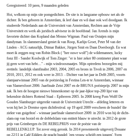
Geregistreerd: 10 jaren, 9 maanden geleden
Hoi, welkom op mijn site pomgedichten. De site is in langzame opbouw net als de
dichter. Ik ben geboren in Amsterdam, ik leef daar en wil daar ook wel doodgaan. Ik
studeerde Nederlands aan de Universiteit van Amsterdam, Rechten aan de Vrije
Universiteit en werk als juridisch adviseur in de hoofdstad. Jan Arends is mijn
favoriete dichter dan Kopland dan Menno Wigman. Paul van Ostaijen mijn
dandyman. In slammersland geniet ik van Roop, Karlijn Groet, Peter M van der
Linden - ACG natuurlijk, Ditmar Bakker, Jürgen Smit en Daan Doesborgh. En wat
moet ik zeggen nog van Robin Block ( “hee ouwe wolf”) de wildemannen, lucky
fonz III - Sander Koolwijk of Tom Zinger: "er is hier zeker 80 centimeter plant waar
jij geen weet van hebt...." - mijn windroosmaatjes. Mijn optredens bezorgden mij
eretitels: landelijk slamfinalist 2003, 2004, 2005 en brons in Tivoli in 2006, 2007 en
2010, 2011, 2012 en ook weer in 2013. - Dichter van het jaar in Delft 2005, voorts
slamjaarwinnaar 2005 van de poëzieslag in Festina Len-te te Amsterdam, winnaar
van Slamersfoort 2006. Jaarfinale Zeist 2007 en de BRUNA poézieprijs 2007 in mijn
zak. Ik ben de hoogste nieuwe binnenkomer op de jaar-lijkse top-200 lijst van
bekendste dichters Rottend Staal – Epibreren 2005. In 2008 kreeg Pom Wolff De
Gouden Slamburger uitgereikt vanuit de Universiteit Utrecht – afdeling letteren en
won hij het 2e Drentse open dichtfestival. op 19 april 2009 verscheen de bundel 'die
ziekte van guigelton' - winnaar jaarfinale slamersfoort 2009. in 2010 won hij de dicht-
slam-rap van boxtel en de dobbelslam van entiteit blauw te utrecht. in 2012 de grote
prijs van Grimbergen én DE REBELPRIJS voor de poëzie van de
REBELLENKLUP. Tot zover enig geronk. In 2014 presenteerde uitgeverij Douane
op 22/11 in Café Eijlders de pracht bundel: 'een vrouw schrijft een jongen'. Sven