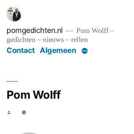
Ga
naar
de
pomgedichten.nl
Pom Wolff –
gedichten – nieuws – rellen
inhoud
Contact
Algemeen
Pom Wolff
Geplaatst
door