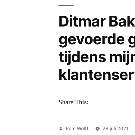
Ditmar Bak
gevoerde g
tijdens mij
klantense
Share This:
Geplaatst
Pom Wolff
28 juli 2021