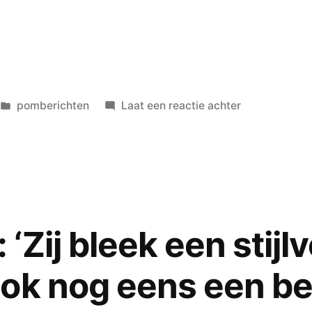
bij
erwin
troost,
stella
bergsma
Geplaatst
op
pomberichten
Laat een reactie achter
en
in
KAREL
hans
WASCH
dorrestein
in
Eijlders
–
gedicht
Zij bleek een stijlv
voor
pom
ok nog eens een be
wolff