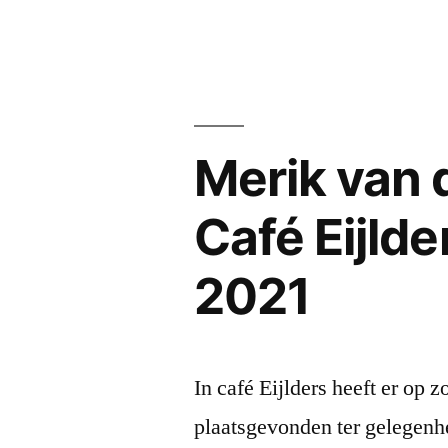
door
Merik van d
Café Eijlde
2021
In café Eijlders heeft er op
plaatsgevonden ter gelegenhe