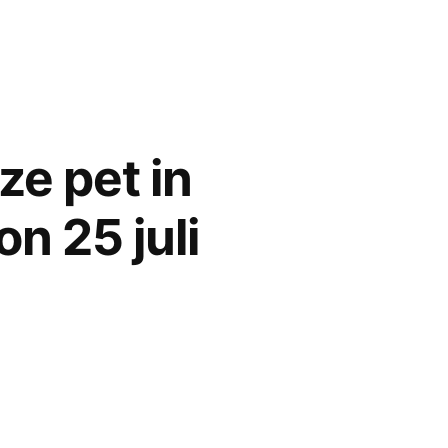
e
k
ze pet in
n 25 juli