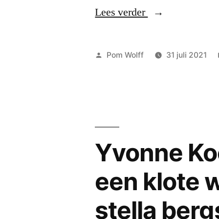
“pomgedichten
Lees verder
dit
weekend
Geplaatst
Pom Wolff
31 juli 2021
wegens
door
vakantie
gesloten
–
Yvonne Ko
wél
in
een klote w
de
stella ber
herhaling