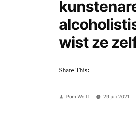
kunstenare
alcoholisti
wist ze zel
Share This:
Geplaatst
Pom Wolff
29 juli 2021
door