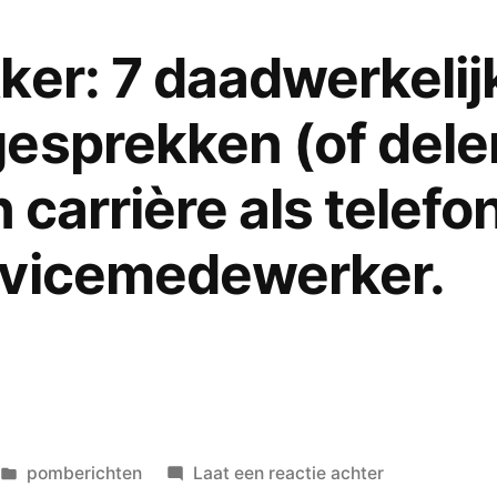
een
stijlvolle,
ker: 7 daadwerkelijk
mooie
vrouw
esprekken (of dele
en
ook
n carrière als telefo
nog
eens
rvicemedewerker.
een
begiftigd
kunstenares.
Veel
te
goed
voor
Geplaatst
op
pomberichten
Laat een reactie achter
een