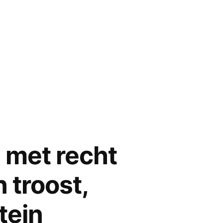
n
 met recht
n troost,
tein