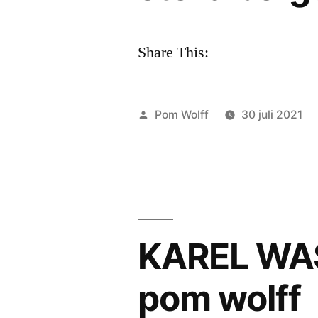
een
zondagochtendw
Share This:
uit
augustus
2015”
Geplaatst
Pom Wolff
30 juli 2021
door
KAREL WASC
pom wolff