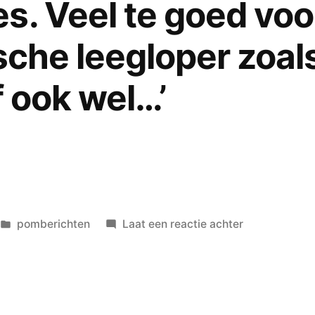
s. Veel te goed voo
sche leegloper zoals
f ook wel…’
Geplaatst
op
pomberichten
Laat een reactie achter
in
VON
SOLO:
‘Zij
bleek