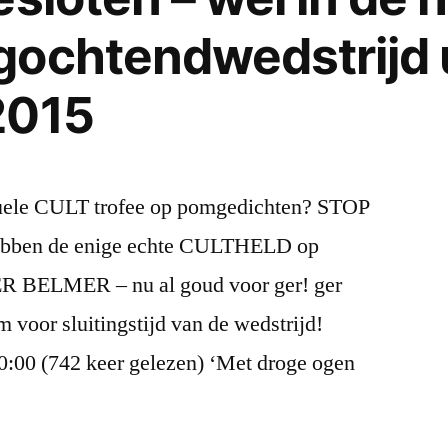
ochtendwedstrijd 
2015
rtuele CULT trofee op pomgedichten? STOP
en de enige echte CULTHELD op
R BELMER – nu al goud voor ger! ger
m voor sluitingstijd van de wedstrijd!
0:00 (742 keer gelezen) ‘Met droge ogen