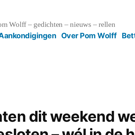
m Wolff – gedichten – nieuws – rellen
Aankondigingen
Over Pom Wolff
Bet
ten dit weekend w
sloten – wél in de 