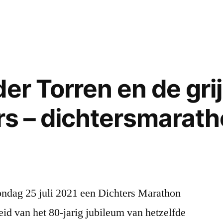
in
Ditmar
alcoholistisch
Bakker:
leegloper
7
zoals
daadwerkelij
ik.
door
En
mij
dat
er Torren en de grij
gevoerde
wist
gesprekken
ze
rs – dichtersmaratho
(of
zelf
delen
ook
daarvan)
wel…’
tijdens
mijn
carrière
 zondag 25 juli 2021 een Dichters Marathon
als
id van het 80-jarig jubileum van hetzelfde
telefonisch