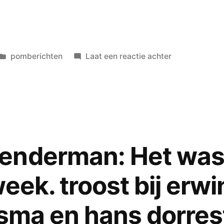
Geplaatst
op
pomberichten
Laat een reactie achter
in
pomgedichte
dit
weekend
wegens
vakantie
gesloten
enderman: Het was
–
wél
eek. troost bij erwi
in
de
gsma en hans dorres
herhaling
een