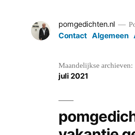
Ga
naar
pomgedichten.nl
Po
de
Contact
Algemeen
inhoud
Maandelijkse archieven:
juli 2021
pomgedich
vakantie ge