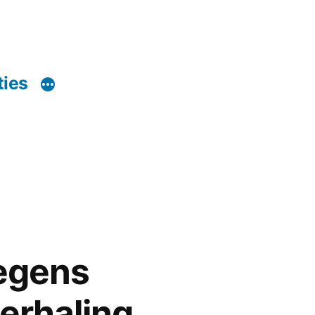
ties
egens
herhaling