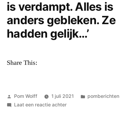
meldt
is verdampt. Alles is
einde
anders gebleken. Ze
Stadsblad
hadden gelijk…’
Share This:
Geplaatst
Geplaatst
Pom Wolff
1 juli 2021
pomberichten
door
op
in
Laat een reactie achter
Abraham
Von
Solo