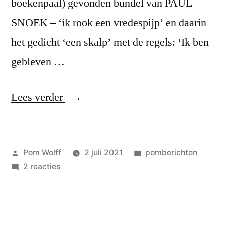
boekenpaal) gevonden bundel van PAUL
SNOEK – ‘ik rook een vredespijp’ en daarin
het gedicht ‘een skalp’ met de regels: ‘Ik ben
gebleven …
“Max
Lees verder
Lerou
wint
Geplaatst
Geplaatst
Pom Wolff
2 juli 2021
pomberichten
de
door
op
in
2 reacties
enige
Max
echte
Lerou
wint
virtuele
de