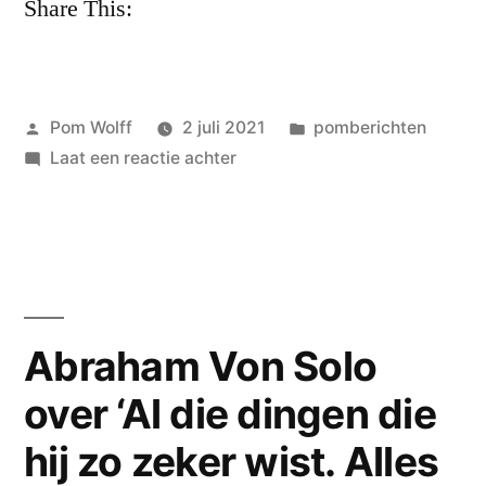
Share This:
Petra
Maria
zilver”
Geplaatst
Geplaatst
Pom Wolff
2 juli 2021
pomberichten
door
op
in
Laat een reactie achter
Peter
le
Nobel
weer
aan
de
Abraham Von Solo
spruitjes!
over ‘Al die dingen die
eindredacteur
Le
hij zo zeker wist. Alles
Nobel