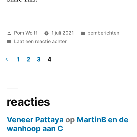
Ze
hadden
gelijk…’
Geplaatst
Geplaatst
Pom Wolff
1 juli 2021
pomberichten
door
op
in
Laat een reactie achter
Martin
Aart
1
2
3
4
de
Berichten
Jong
paginering
over
eilanddichter
reacties
ROOP:
‘Roop
Veneer Pattaya
op
MartinB en de
weet
wanhoop aan C
dat
het