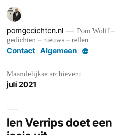
Ga
naar
de
pomgedichten.nl
Pom Wolff –
gedichten – nieuws – rellen
inhoud
Contact
Algemeen
Maandelijkse archieven:
juli 2021
Ien Verrips doet een