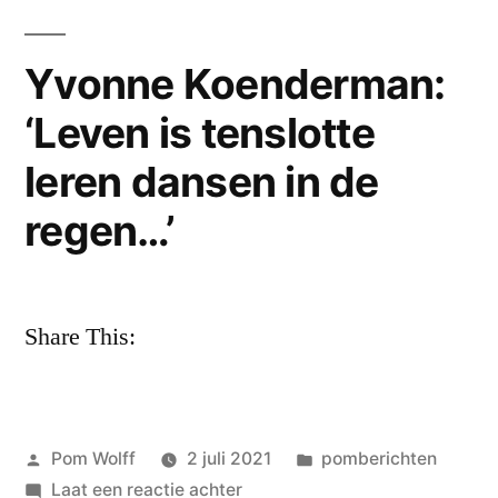
–
enige
echte
vrij
Yvonne Koenderman:
virtuele
naar
‘Leven is tenslotte
–
Paul
vrij
leren dansen in de
naar
Snoek
Paul
regen…’
–
Snoek
–
ik
ik
ben
Share This:
ben
gebleven
gebleven
gelijk
gelijk
de
de
Geplaatst
Geplaatst
Pom Wolff
2 juli 2021
pomberichten
eerste
door
op
in
Laat een reactie achter
zwerfsteen
eerste