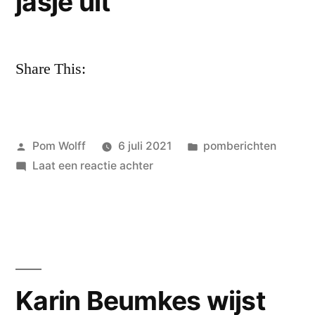
jasje uit
Share This:
Geplaatst
Geplaatst
Pom Wolff
6 juli 2021
pomberichten
door
op
in
Laat een reactie achter
Ien
Verrips
doet
een
jasje
uit
Karin Beumkes wijst