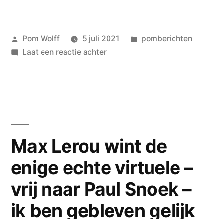
Geplaatst
Geplaatst
Pom Wolff
5 juli 2021
pomberichten
door
op
in
Laat een reactie achter
Karin
Beumkes
wijst
ons
de
weg:
Max Lerou wint de
‘Zij
enige echte virtuele –
heeft
een
vrij naar Paul Snoek –
moeder
zonder
ik ben gebleven gelijk
voet