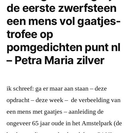
de eerste zwerfsteen
–
een
een mens vol gaatjes-
vader
trofee op
die
zijn
pomgedichten punt nl
mond
– Petra Maria zilver
verpakt
in
heftig
drinken
ik schreef: ga er maar aan staan – deze
zodat
het
opdracht – deze week – de verbeelding van
peil
een mens met gaatjes – aanleiding de
niet
ongeveer 65 jaar oude in het Amstelpark (de
zakt…’