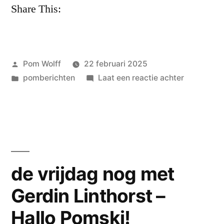
Share This:
planken:
opruimwoede
Geplaatst
Pom Wolff
22 februari 2025
door
Geplaatst
op
pomberichten
Laat een reactie achter
in
Afscheid
van
Gerdin
Linthorst
de vrijdag nog met
Gerdin Linthorst –
Hallo Pomski!