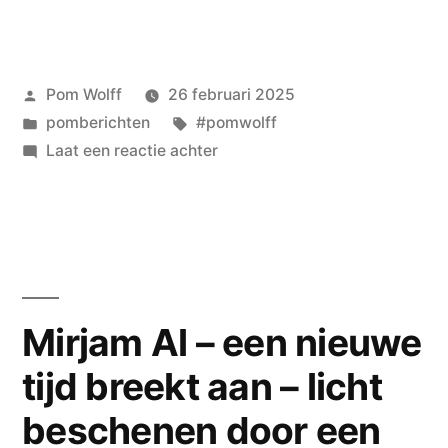
Geplaatst
Pom Wolff
26 februari 2025
door
Geplaatst
Tags:
pomberichten
#pomwolff
in
op
Laat een reactie achter
pom
wolff
–
en
verder
nergens
Mirjam Al – een nieuwe
tijd breekt aan – licht
beschenen door een