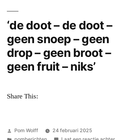
wou
dat
‘de doot – de doot –
ik
geen snoep – geen
geboren
was…
drop – geen broot –
geen fruit – niks’
Share This:
Geplaatst
Pom Wolff
24 februari 2025
door
Geplaatst
op
pomberichten
Laat een reactie achter