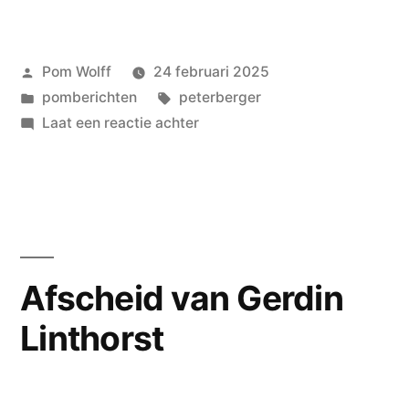
fruit
–
Geplaatst
Pom Wolff
24 februari 2025
niks’
door
Geplaatst
Tags:
pomberichten
peterberger
in
op
Laat een reactie achter
Peter
Berger
–
de
wereld
maar
Afscheid van Gerdin
ook
Linthorst
de
zoldergeur
van
houten