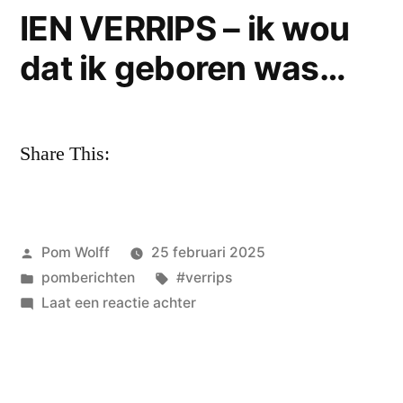
tijd
IEN VERRIPS – ik wou
breekt
dat ik geboren was…
aan
–
licht
beschenen
Share This:
door
een
dreigende
zon.
Geplaatst
Pom Wolff
25 februari 2025
door
Geplaatst
Tags:
pomberichten
#verrips
in
op
Laat een reactie achter
IEN
VERRIPS
–
ik