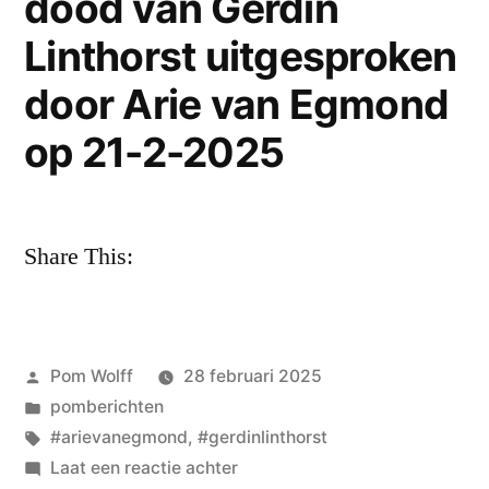
dood van Gerdin
Linthorst uitgesproken
door Arie van Egmond
op 21-2-2025
Share This:
Geplaatst
Pom Wolff
28 februari 2025
door
Geplaatst
pomberichten
in
Tags:
#arievanegmond
,
#gerdinlinthorst
op
Laat een reactie achter