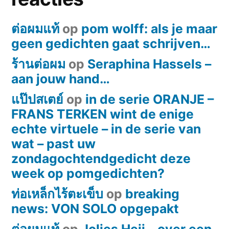
Hallo
ต่อผมแท้
op
pom wolff: als je maar
Pomski!
geen gedichten gaat schrijven…
ร้านต่อผม
op
Seraphina Hassels –
aan jouw hand…
แป๊ปสเตย์
op
in de serie ORANJE –
FRANS TERKEN wint de enige
echte virtuele – in de serie van
wat – past uw
zondagochtendgedicht deze
week op pomgedichten?
ท่อเหล็กไร้ตะเข็บ
op
breaking
news: VON SOLO opgepakt