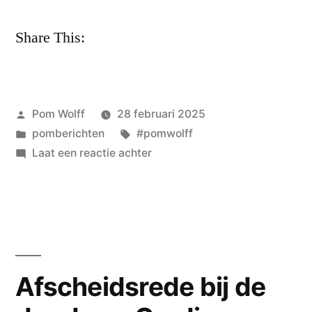
Share This:
Geplaatst
Pom Wolff
28 februari 2025
door
Geplaatst
Tags:
pomberichten
#pomwolff
in
op
Laat een reactie achter
pom
wolff
–
over
Afscheidsrede bij de