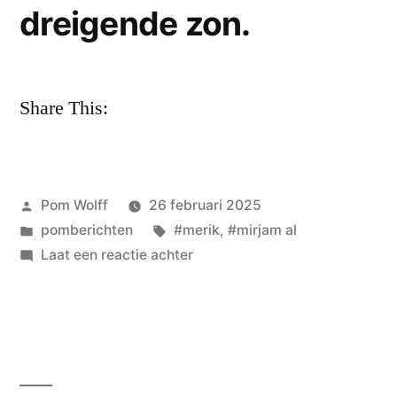
dreigende zon.
Share This:
Geplaatst
Pom Wolff
26 februari 2025
door
Geplaatst
Tags:
pomberichten
#merik
,
#mirjam al
in
op
Laat een reactie achter
Mirjam
Al
–
een
nieuwe