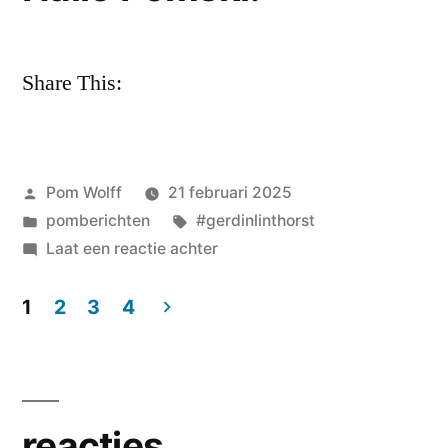
Share This:
Geplaatst
Pom Wolff
21 februari 2025
door
Geplaatst
Tags:
pomberichten
#gerdinlinthorst
in
op
Laat een reactie achter
de
vrijdag
1
2
3
4
nog
Berichten
met
paginering
Gerdin
Linthorst
reacties
–