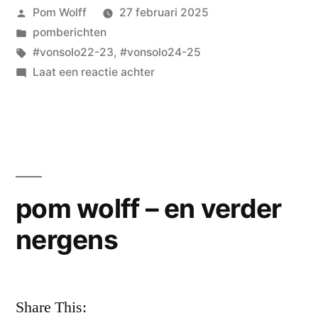
Geplaatst
Pom Wolff
27 februari 2025
door
Geplaatst
pomberichten
in
Tags:
#vonsolo22-23
,
#vonsolo24-25
op
Laat een reactie achter
VON
SOLO
vol
van
overwegingen
en
pom wolff – en verder
wat
nergens
als
Share This: