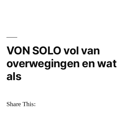
Afscheidsrede
bij
de
dood
van
Gerdin
VON SOLO vol van
Linthorst
overwegingen en wat
uitgesproken
door
als
Arie
van
Egmond
op
Share This:
21-
2-
2025