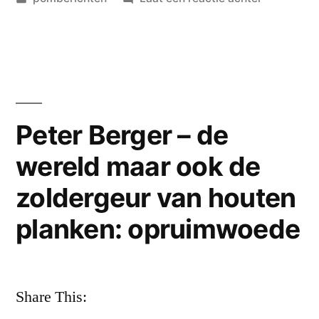
in
‘de
doot
–
de
doot
–
Peter Berger – de
geen
wereld maar ook de
snoep
–
zoldergeur van houten
geen
drop
planken: opruimwoede
–
geen
broot
Share This:
–
geen