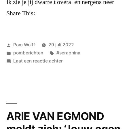
Ik zie je jij dwarrelt overal en nergens neer
Pieter
Pieter
Stroop
Share This:
Stroop
van
Renen
van
zilver
Renen
en
Geplaatst
Pom Wolff
29 juli 2022
Seraphina
zilver
door
Geplaatst
Tags:
pomberichten
#seraphina
Hassels
in
op
Laat een reactie achter
en
brons
droomdebuut
Seraphina
Seraphina
Hassels
Hassels
pomgedichten
brons”
punt
nl:
ARIE VAN EGMOND
‘Ik
meldt zich: ‘Jouw ogen
zie