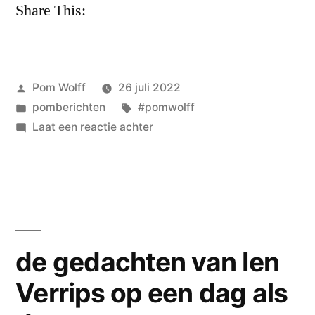
Share This:
Geplaatst
Pom Wolff
26 juli 2022
door
Geplaatst
Tags:
pomberichten
#pomwolff
in
op
Laat een reactie achter
pom
wolff:
wat
we
niet
in
de gedachten van Ien
de
Verrips op een dag als
hand
hebben