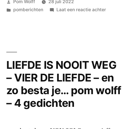
Geplaatst
Pom Wolff
28 juli 2022
door
Geplaatst
op
pomberichten
Laat een reactie achter
in
ARIE
VAN
EGMOND
meldt
zich:
‘Jouw
LIEFDE IS NOOIT WEG
ogen
– VIER DE LIEFDE – en
donker
schoon
zo besta je… pom wolff
als
ik
– 4 gedichten
oude
schrijfsels
doorploeg,