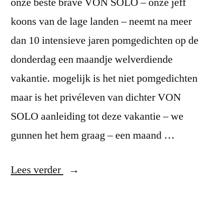
onze beste brave VON SOLO – onze jeff
…’
koons van de lage landen – neemt na meer
dan 10 intensieve jaren pomgedichten op de
donderdag een maandje welverdiende
vakantie. mogelijk is het niet pomgedichten
maar is het privéleven van dichter VON
SOLO aanleiding tot deze vakantie – we
gunnen het hem graag – een maand …
“LIEFDE
Lees verder
IS
NOOIT