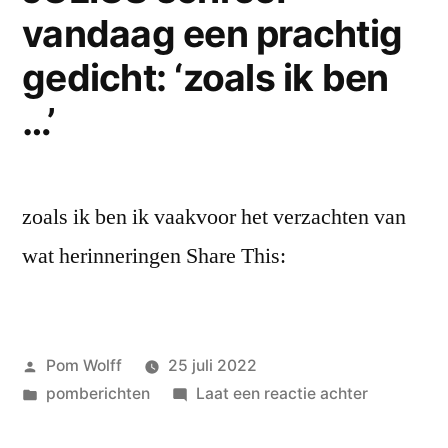
vandaag een prachtig
dag
als
gedicht: ‘zoals ik ben
deze
…’
zoals ik ben ik vaakvoor het verzachten van
wat herinneringen Share This:
Geplaatst
Pom Wolff
25 juli 2022
door
Geplaatst
op
pomberichten
Laat een reactie achter
in
JULIUS