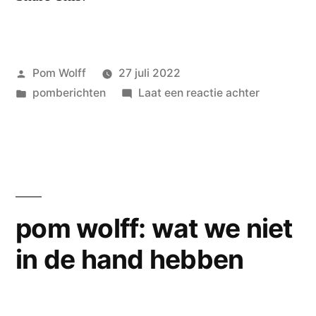
pom
–
wolff
–
4
4
Geplaatst
Pom Wolff
27 juli 2022
gedichten”
gedichten
door
Geplaatst
op
pomberichten
Laat een reactie achter
in
Mirjam
AL:
‘hoor
het
fluweel
van
pom wolff: wat we niet
Maria
in de hand hebben
Joao
Pirez…’