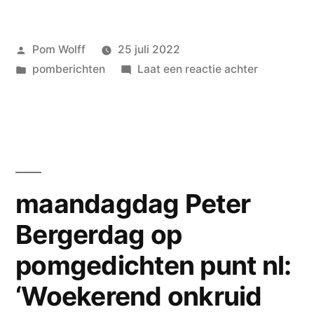
Geplaatst
Pom Wolff
25 juli 2022
door
Geplaatst
op
pomberichten
Laat een reactie achter
in
Yvonne
Koenderm
dankjewel
–
Seraphina
Hassels
maandagdag Peter
nieuw
Bergerdag op
op
de
pomgedichten punt nl:
vrijdagen
op
‘Woekerend onkruid
pomgedich