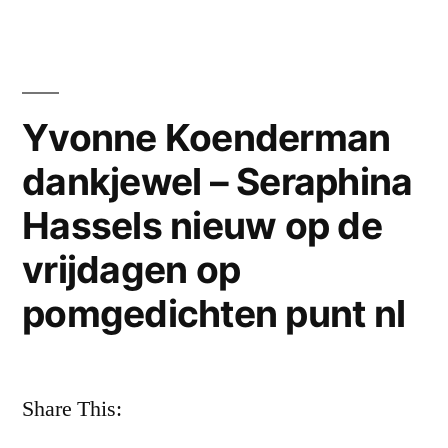
schreef
vandaag
een
prachtig
gedicht:
Yvonne Koenderman
‘zoals
dankjewel – Seraphina
ik
ben
Hassels nieuw op de
…’
vrijdagen op
pomgedichten punt nl
Share This: