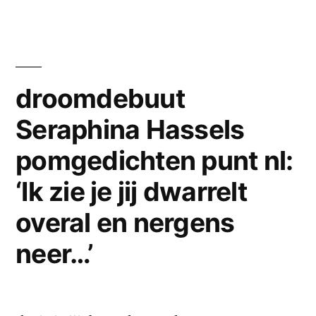
enige
vd
Horst
echte
wint
virtuele
de
enige
‘besta
droomdebuut
echte
voor
Seraphina Hassels
virtuele
mij’
‘besta
pomgedichten punt nl:
voor
trofee
mij’
‘Ik zie je jij dwarrelt
op
trofee
overal en nergens
op
pomgedichten
pomgedich
neer…’
punt
punt
nl
nl
–
–