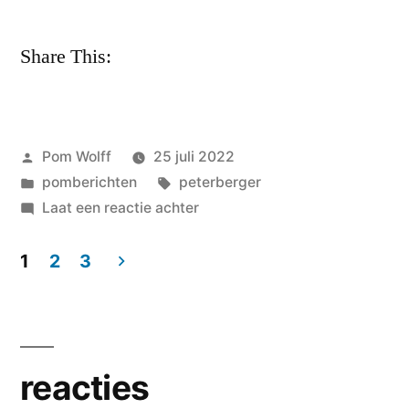
Share This:
Geplaatst
Pom Wolff
25 juli 2022
door
Geplaatst
Tags:
pomberichten
peterberger
in
op
Laat een reactie achter
maandagdag
Peter
1
2
3
Bergerdag
Berichten
op
paginering
pomgedichten
punt
reacties
nl: