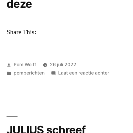
deze
Share This:
Geplaatst
Pom Wolff
26 juli 2022
door
Geplaatst
op
pomberichten
Laat een reactie achter
in
de
gedachten
van
Ien
Verrips
op
JULIUS schreef
een