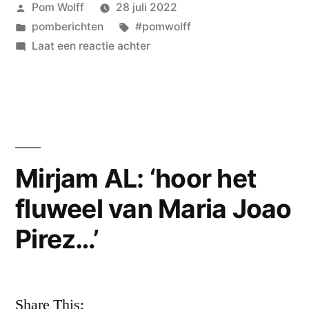
Geplaatst
Pom Wolff
28 juli 2022
WEG
door
Geplaatst
Tags:
pomberichten
#pomwolff
–
in
op
Laat een reactie achter
VIER
LIEFDE
IS
DE
NOOIT
LIEFDE
WEG
–
–
VIER
Mirjam AL: ‘hoor het
en
DE
zo
fluweel van Maria Joao
LIEFDE
–
besta
Pirez…’
en
je…
zo
besta
pom
je…
Share This:
wolff