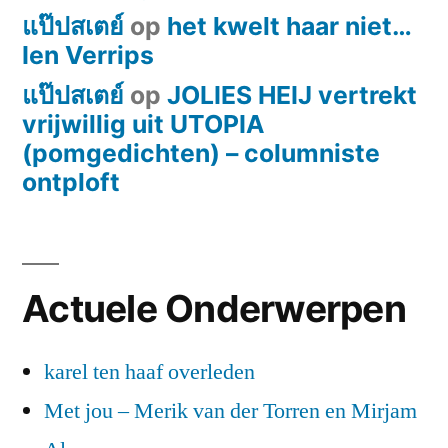
Met
แป๊ปสเตย์
op
het kwelt haar niet…
doornen
Ien Verrips
scherp
als
แป๊ปสเตย์
op
JOLIES HEIJ vertrekt
draadnagels.
vrijwillig uit UTOPIA
Hoog
(pomgedichten) – columniste
bovenop
ontploft
een
wuivende
kroon
van
Actuele Onderwerpen
witte
bloesem…’
karel ten haaf overleden
Met jou – Merik van der Torren en Mirjam