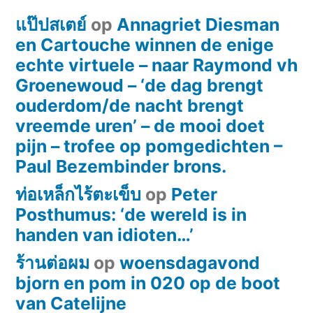
‘Woekerend
แป๊ปสเตย์
op
Annagriet Diesman
onkruid
en Cartouche winnen de enige
kortom.
Stammetjes
echte virtuele – naar Raymond vh
alom.
Groenewoud – ‘de dag brengt
Krom
ouderdom/de nacht brengt
als
vreemde uren’ – de mooi doet
bananen.
pijn – trofee op pomgedichten –
Tropisch
Paul Bezembinder brons.
hard
ท่อเหล็กไร้ตะเข็บ
op
Peter
en
Posthumus: ‘de wereld is in
taai
handen van idioten…’
als
een
ร้านต่อผม
op
woensdagavond
boze
bjorn en pom in 020 op de boot
droom.
van Catelijne