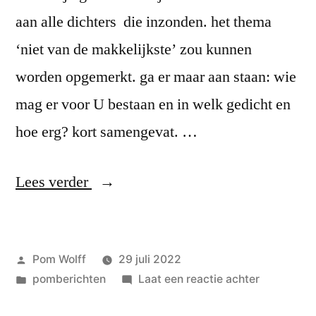
aan alle dichters die inzonden. het thema
‘niet van de makkelijkste’ zou kunnen
worden opgemerkt. ga er maar aan staan: wie
mag er voor U bestaan en in welk gedicht en
hoe erg? kort samengevat. …
“Vera
Lees verder
vd
Horst
Geplaatst
Pom Wolff
29 juli 2022
wint
door
Geplaatst
op
pomberichten
Laat een reactie achter
de
in
Vera