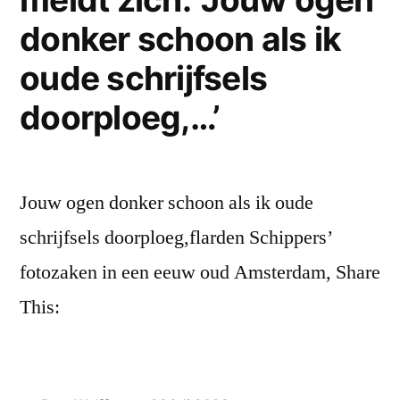
je
donker schoon als ik
jij
dwarrelt
oude schrijfsels
overal
doorploeg,…’
en
nergens
neer…’
Jouw ogen donker schoon als ik oude
schrijfsels doorploeg,flarden Schippers’
fotozaken in een eeuw oud Amsterdam, Share
This: