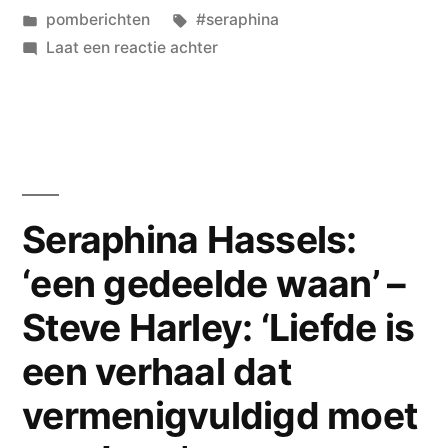
door
Geplaatst
Tags:
pomberichten
#seraphina
in
op
Laat een reactie achter
Seraphina
Hassels:
over
‘een
moment
van
Seraphina Hassels:
teder
‘een gedeelde waan’ –
houvast…’
Steve Harley: ‘Liefde is
een verhaal dat
vermenigvuldigd moet