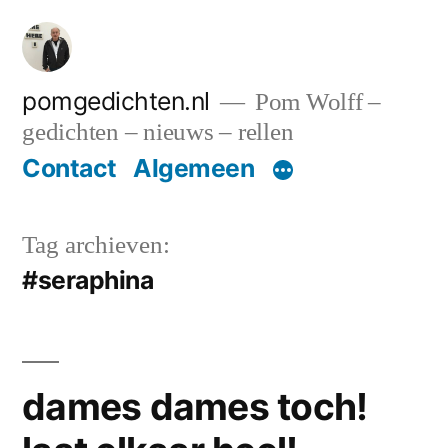
Ga
naar
de
pomgedichten.nl
Pom Wolff –
gedichten – nieuws – rellen
inhoud
Contact
Algemeen
Tag archieven:
#seraphina
dames dames toch!