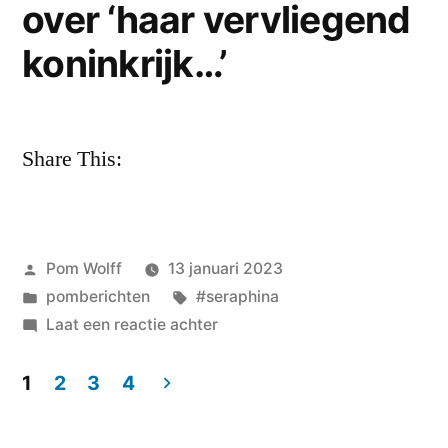
over ‘haar vervliegend
koninkrijk…’
Share This:
Geplaatst
Pom Wolff
13 januari 2023
door
Geplaatst
Tags:
pomberichten
#seraphina
in
op
Laat een reactie achter
Seraphina
Hassels
1
2
3
4
over
Berichten
‘haar