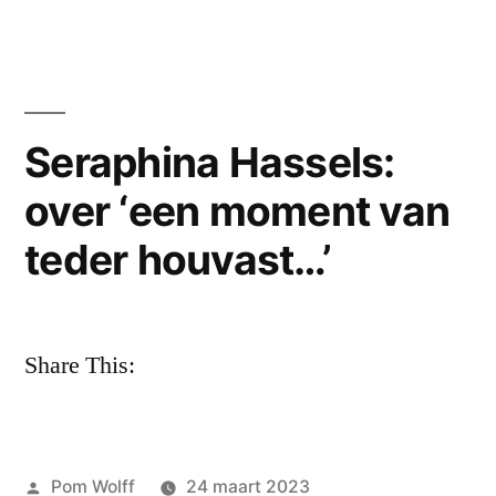
dames
Wibaut
toch!
laat
maakt
elkaar
gehakt
heel!-
Seraphina Hassels:
van
Anneruth
over ‘een moment van
Wibaut
nieuwe
maakt
teder houvast…’
bundel
gehakt
van
van
nieuwe
Seraphina
bundel
Share This:
Hassels”
van
Seraphina
Hassels
Geplaatst
Pom Wolff
24 maart 2023