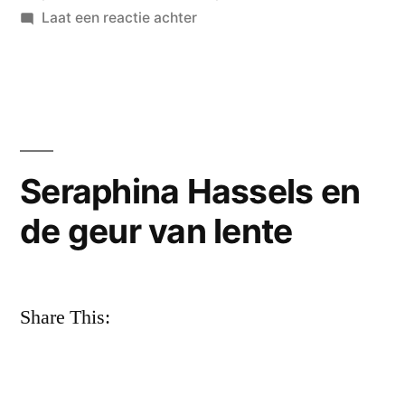
in
op
Laat een reactie achter
Seraphina
Hassels:
‘een
gedeelde
waan’
–
Seraphina Hassels en
Steve
de geur van lente
Harley:
‘Liefde
is
een
Share This:
verhaal
dat
vermenigvuldigd
moet