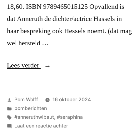
18,60. ISBN 9789465015125 Opvallend is
dat Anneruth de dichter/actrice Hassels in
haar bespreking ook Hessels noemt. (dat mag
wel hersteld …
“dames
Lees verder
dames
toch!
Geplaatst
Pom Wolff
16 oktober 2024
laat
door
Geplaatst
pomberichten
elkaar
in
Tags:
#anneruthwibaut
,
#seraphina
heel!-
op
Laat een reactie achter
dames
Anneruth