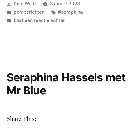
Geplaatst
Pom Wolff
3 maart 2023
worden…’
door
Geplaatst
Tags:
pomberichten
#seraphina
in
op
Laat een reactie achter
Seraphina
Hassels
en
de
geur
van
Seraphina Hassels met
lente
Mr Blue
Share This: