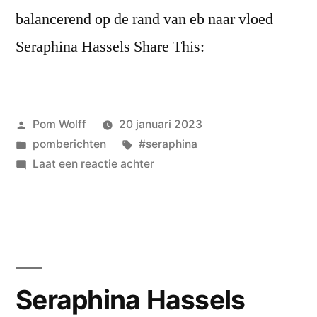
balancerend op de rand van eb naar vloed
Seraphina Hassels Share This:
Geplaatst
Pom Wolff
20 januari 2023
door
Geplaatst
Tags:
pomberichten
#seraphina
in
op
Laat een reactie achter
Seraphina
Hassels
aan
de
vloedlijn
Seraphina Hassels