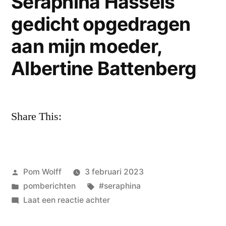
Seraphina Hassels
–
1500
gedicht opgedragen
{presentatie
19/2
uur
aan mijn moeder,
om
in
1500
Albertine Battenberg
uur
Café
in
Eijlders}”
Café
Share This:
Eijlders}
Geplaatst
Pom Wolff
3 februari 2023
door
Geplaatst
Tags:
pomberichten
#seraphina
in
op
Laat een reactie achter
Seraphina