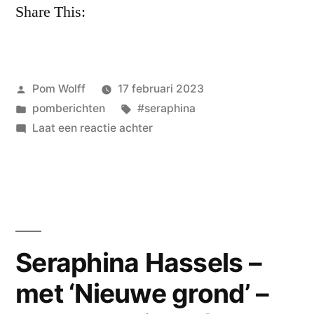
Share This:
Geplaatst
Pom Wolff
17 februari 2023
door
Geplaatst
Tags:
pomberichten
#seraphina
in
op
Laat een reactie achter
Seraphina
Hassels:
Telkens
storm
(en
een
Seraphina Hassels –
vallend
met ‘Nieuwe grond’ –
glas
water)