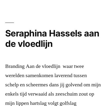
Hassels
gedicht
opgedragen
aan
mijn
Seraphina Hassels aan
moeder,
de vloedlijn
Albertine
Battenberg
Branding Aan de vloedlijn waar twee
werelden samenkomen laverend tussen
schelp en scheermes dans jij golvend om mijn
enkels tijd verwaaid als zeeschuim zout op
mijn lippen hartslag volgt golfslag