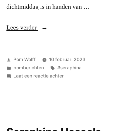
dichtmiddag is in handen van …
“Seraphina
Lees verder
Hassels
–
Geplaatst
Pom Wolff
10 februari 2023
met
door
Geplaatst
Tags:
pomberichten
#seraphina
‘Nieuwe
in
op
Laat een reactie achter
grond’
Seraphina
Hassels
–
–
{presentatie
met
‘Nieuwe
19/2
grond’
om