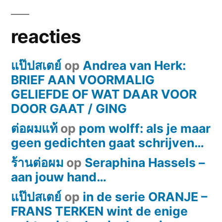
paginering
vervliegend
koninkrijk…’
reacties
แป๊ปสเตย์
op
Andrea van Herk:
BRIEF AAN VOORMALIG
GELIEFDE OF WAT DAAR VOOR
DOOR GAAT / GING
ต่อผมแท้
op
pom wolff: als je maar
geen gedichten gaat schrijven…
ร้านต่อผม
op
Seraphina Hassels –
aan jouw hand…
แป๊ปสเตย์
op
in de serie ORANJE –
FRANS TERKEN wint de enige