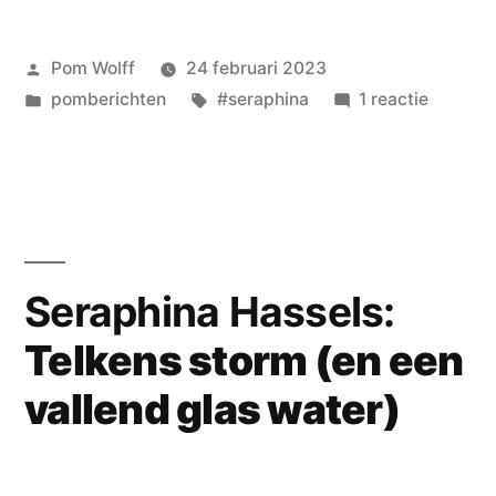
Geplaatst
Pom Wolff
24 februari 2023
door
Geplaatst
Tags:
op
pomberichten
#seraphina
1 reactie
in
Seraphi
Hassels
met
Mr
Blue
Seraphina Hassels:
Telkens storm (en een
vallend glas water)