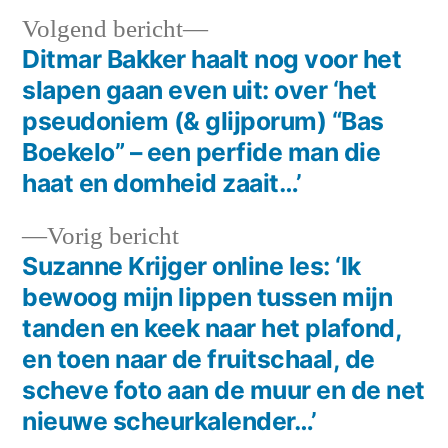
Volgend
Volgend bericht
bericht:
Ditmar Bakker haalt nog voor het
Bericht
slapen gaan even uit: over ‘het
navigatie
pseudoniem (& glijporum) “Bas
Boekelo” – een perfide man die
haat en domheid zaait…’
Vorig
Vorig bericht
bericht:
Suzanne Krijger online les: ‘Ik
bewoog mijn lippen tussen mijn
tanden en keek naar het plafond,
en toen naar de fruitschaal, de
scheve foto aan de muur en de net
nieuwe scheurkalender…’