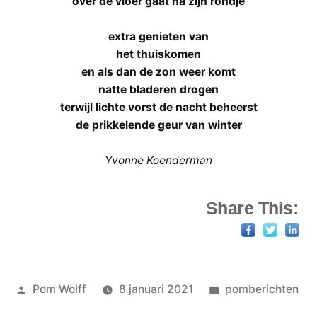
over de vloer gaat na zijn rondje
extra genieten van
het thuiskomen
en als dan de zon weer komt
natte bladeren drogen
terwijl lichte vorst de nacht beheerst
de prikkelende geur van winter
Yvonne Koenderman
Share This:
Geplaatst
Geplaatst
Pom Wolff
8 januari 2021
pomberichten
door
in