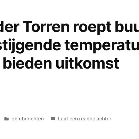
die
ooit
der Torren roept b
zo
onontkoomb
 stijgende temperat
zo
onherroepel
s bieden uitkomst
Geplaatst
op
pomberichten
Laat een reactie achter
in
Merik
van