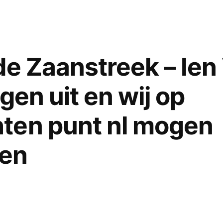
der
Torren
roept
buurvrouwe
de Zaanstreek – Ien
te
hulp
ogen uit en wij op
bij
stijgende
ten punt nl mogen
temperatur
–
en
elastiekjes
bieden
uitkomst