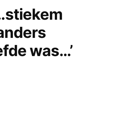
‘…stiekem
anders
efde was…’