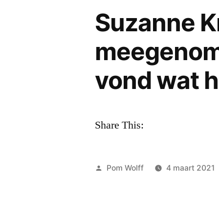
Suzanne Kr
meegenome
vond wat h
Share This:
Geplaatst
Pom Wolff
4 maart 2021
door