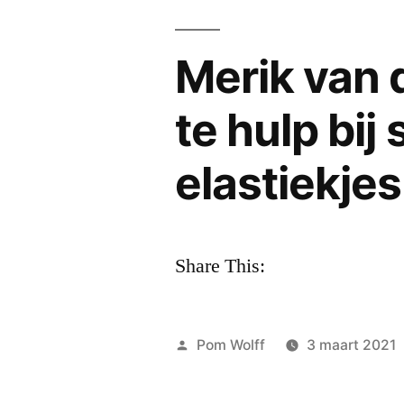
Merik van 
te hulp bij
elastiekje
Share This:
Geplaatst
Pom Wolff
3 maart 2021
door