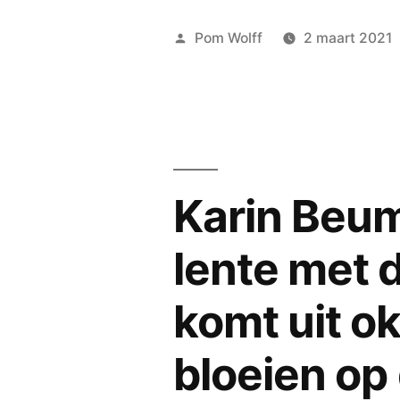
Geplaatst
Pom Wolff
2 maart 2021
door
Karin Beu
lente met 
komt uit o
bloeien op