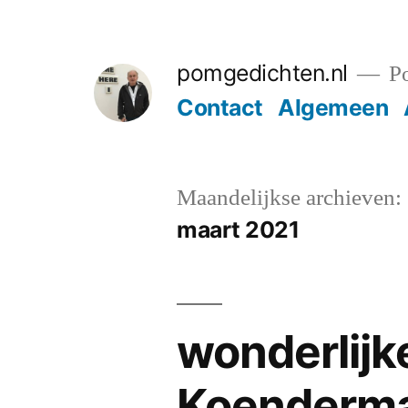
Ga
naar
pomgedichten.nl
Po
de
Contact
Algemeen
inhoud
Maandelijkse archieven:
maart 2021
wonderlij
Koenderman