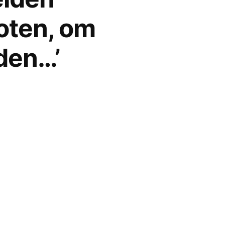
loten, om
den…’
: