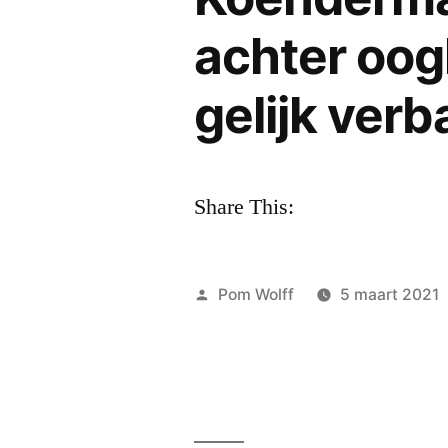
achter oog
gelijk ver
Share This:
Geplaatst
Pom Wolff
5 maart 2021
door