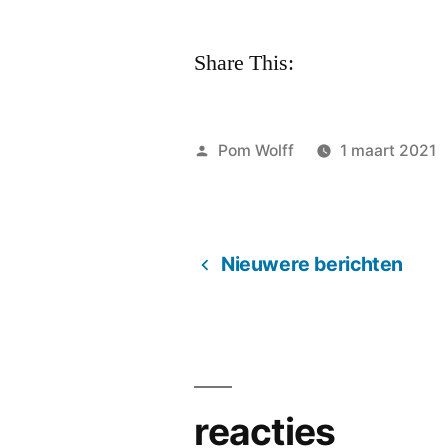
Share This:
Geplaatst
Pom Wolff
1 maart 2021
door
Nieuwere berichten
Berichten
paginering
reacties