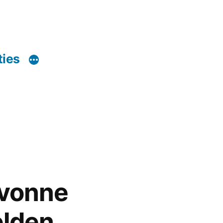
ties
Yvonne
elden