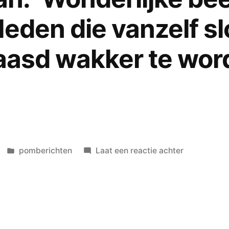
leden die vanzelf s
baasd wakker te wor
Geplaatst
op
pomberichten
Laat een reactie achter
in
wonderlijke
toestanden
met
Yvonne
Koenderman