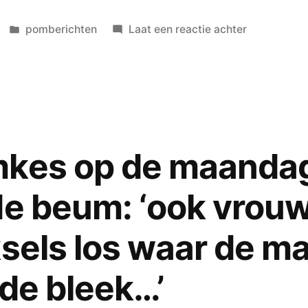
Geplaatst
op
pomberichten
Laat een reactie achter
in
Kussen
in
de
Zaanstreek
–
Ien
mkes op de maandag
Verrips
kijkt
de beum: ‘ook vrouw
haar
ogen
ksels los waar de m
uit
en
 de bleek…’
wij
op