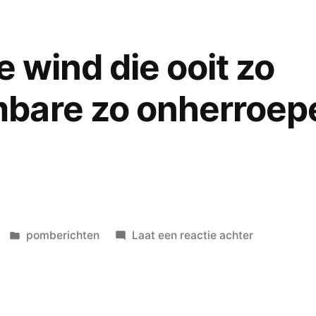
het
tasje:
‘…
e wind die ooit zo
stiekem
meegenom
bare zo onherroepe
zodat
niemand
anders
vond
wat
het
geheim
Geplaatst
op
pomberichten
Laat een reactie achter
van
in
die
de
wind
liefde
die
was…’
wind