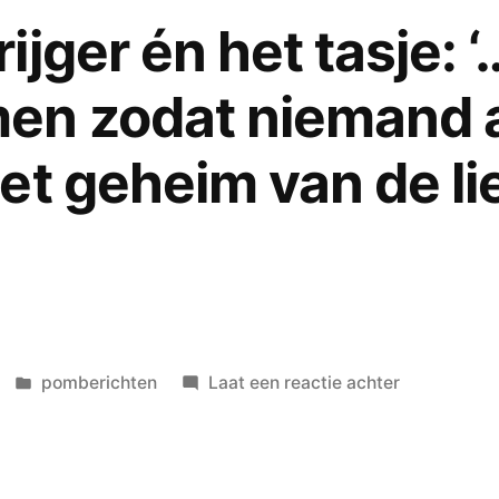
‘Wonderlijke
ijger én het tasje: 
beelden
achter
n zodat niemand 
oogleden
die
et geheim van de li
vanzelf
sloten,
om
gelijk
verbaasd
wakker
te
Geplaatst
op
pomberichten
Laat een reactie achter
worden…’
in
Suzanne
Krijger
én