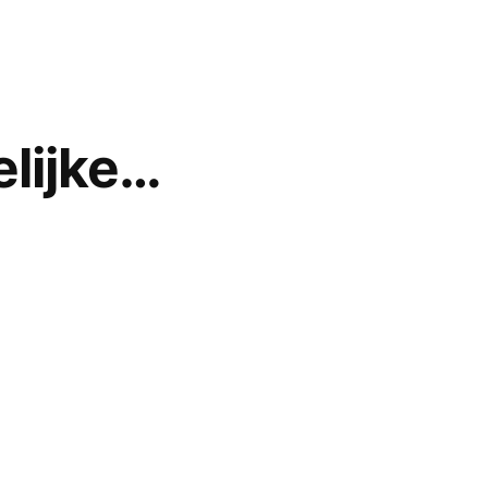
en
lijke…