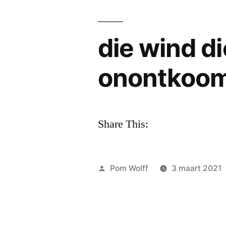
die wind di
onontkoom
Share This:
Geplaatst
Pom Wolff
3 maart 2021
door