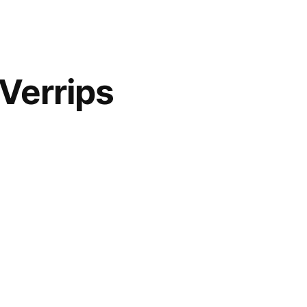
n
 Verrips
en