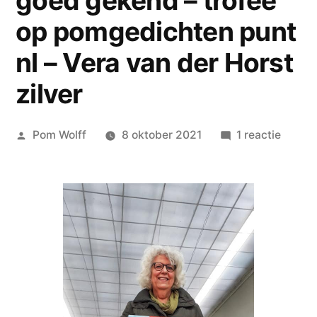
goed gekend – trofee
op pomgedichten punt
nl – Vera van der Horst
zilver
Geplaatst
op
Pom Wolff
8 oktober 2021
1 reactie
door
Anke
Labrie
wint
de
enige
echte
virtuel
–
en