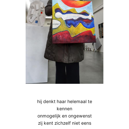
wie
heeft
u
eigenli
goed
geken
–
trofee
op
pomge
punt
nl
hij denkt haar helemaal te
–
kennen
Vera
onmogelijk en ongewenst
van
zij kent zichzelf niet eens
der