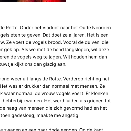
 de Rotte. Onder het viaduct naar het Oude Noorden
els eten te geven. Dat doet ze al jaren. Het is een
. Ze voert de vogels brood. Vooral de duiven, die
 er gek op. Als we met de hond langslopen, wil deze
eren de vogels weg te jagen. Wij houden hem dan
ouwtje kijkt ons dan glazig aan.
ond weer uit langs de Rotte. Verderop richting het
. Het was er drukker dan normaal met mensen. Ze
lek waar normaal de vrouw vogels voert. Er klonken
dichterbij kwamen. Het werd luider, als grienen tot
 de haag van mensen die zich gevormd had en het
 toen gadesloeg, maakte me angstig.
de zwanen en een paar dode eenden. Op de kant