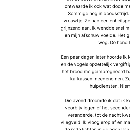
ontwaarde ik ook wat dode mee
Sommige nog in doodsstrijd.
vrouwtje. Ze had een onheilspe
grijnzend aan. Ik wendde snel mij
en mijn afschuw voelde. Het gr
weg. De hond 
Een paar dagen later hoorde ik
en de vogels opzettelijk vergif
het brood me geïmpregneerd had
karkassen meegenomen. Zelf
hulpdiensten. Nie
Die avond droomde ik dat ik ko
voorbijvliegen of het seconde
veranderde, tot de nacht kwa
vliegveld. Ik vloog erop af en 
de rode lichten in de ogen va