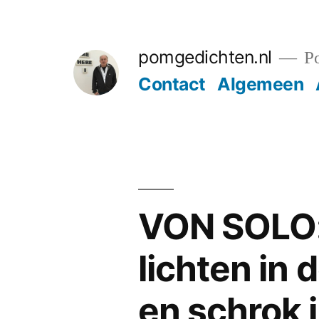
Ga
naar
pomgedichten.nl
Po
de
Contact
Algemeen
inhoud
VON SOLO: 
lichten in
en schrok 