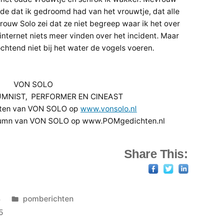
lde dat ik gedroomd had van het vrouwtje, dat alle
uw Solo zei dat ze niet begreep waar ik het over
internet niets meer vinden over het incident. Maar
chtend niet bij het water de vogels voeren.
VON SOLO
UMNIST, PERFORMER EN CINEAST
eiten van VON SOLO op
www.vonsolo.nl
olumn van VON SOLO op www.POMgedichten.nl
Share This:
Geplaatst
4
pomberichten
in
5