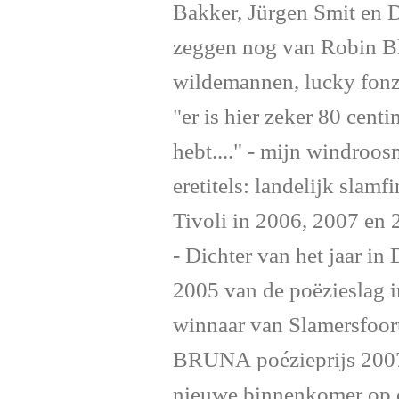
Bakker, Jürgen Smit en 
zeggen nog van Robin Bl
wildemannen, lucky fonz
"er is hier zeker 80 cent
hebt...." - mijn windroo
eretitels: landelijk slam
Tivoli in 2006, 2007 en 
- Dichter van het jaar in
2005 van de poëzieslag i
winnaar van Slamersfoort
BRUNA poézieprijs 2007 
nieuwe binnenkomer op de