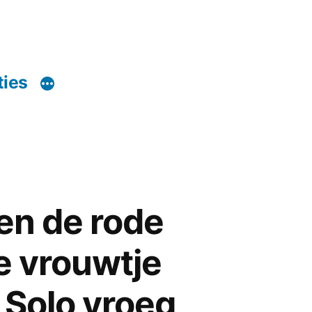
ties
en de rode
e vrouwtje
 Solo vroeg