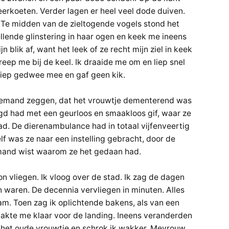
rkoeten. Verder lagen er heel veel dode duiven.
 Te midden van de zieltogende vogels stond het
llende glinstering in haar ogen en keek me ineens
n blik af, want het leek of ze recht mijn ziel in keek
eep me bij de keel. Ik draaide me om en liep snel
liep gedwee mee en gaf geen kik.
 iemand zeggen, dat het vrouwtje dementerend was
tigd had met een geurloos en smaakloos gif, waar ze
. De dierenambulance had in totaal vijfenveertig
 was ze naar een instelling gebracht, door de
mand wist waarom ze het gedaan had.
n vliegen. Ik vloog over de stad. Ik zag de dagen
n waren. De decennia vervliegen in minuten. Alles
m. Toen zag ik oplichtende bakens, als van een
maakte me klaar voor de landing. Ineens veranderden
n het oude vrouwtje en schrok ik wakker. Mevrouw