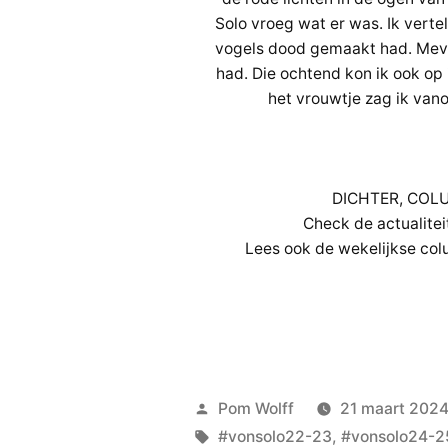
Solo vroeg wat er was. Ik verte
vogels dood gemaakt had. Mevro
had. Die ochtend kon ik ook op 
het vrouwtje zag ik vano
DICHTER, COL
Check de actualit
Lees ook de wekelijkse c
Geplaatst
Pom Wolff
21 maart 202
door
Tags:
#vonsolo22-23
,
#vonsolo24-2