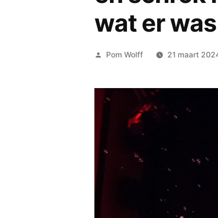
wat er was
Geplaatst
Pom Wolff
21 maart 202
door