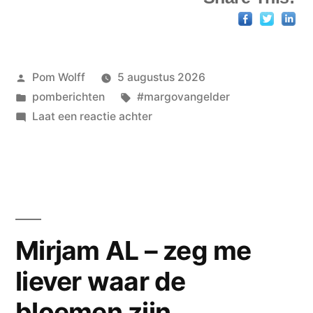
Geplaatst
Pom Wolff
5 augustus 2026
door
Geplaatst
Tags:
pomberichten
#margovangelder
in
op
Laat een reactie achter
gedicht
voor
de
jarige
Margo
van
Mirjam AL – zeg me
Gelder
liever waar de
bloemen zijn