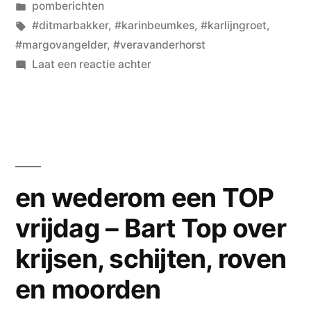
door
Geplaatst
pomberichten
in
Tags:
#ditmarbakker
,
#karinbeumkes
,
#karlijngroet
,
#margovangelder
,
#veravanderhorst
op
Laat een reactie achter
het
weekend
in
met
Karlijn
Groet
en wederom een TOP
en
vrijdag – Bart Top over
Ditmar
Bakker
krijsen, schijten, roven
en moorden