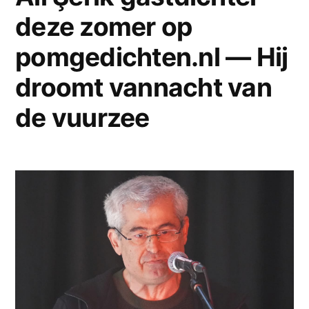
deze zomer op
de
bloemen
pomgedichten.nl — Hij
zijn
droomt vannacht van
de vuurzee