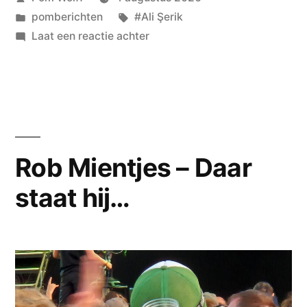
door
Geplaatst
Tags:
pomberichten
#Ali Şerik
in
op
Laat een reactie achter
Ali
Şerik
gastdichter
deze
zomer
op
Rob Mientjes – Daar
pomgedichten.nl
staat hij…
—
Hij
droomt
vannacht
van
de
vuurzee