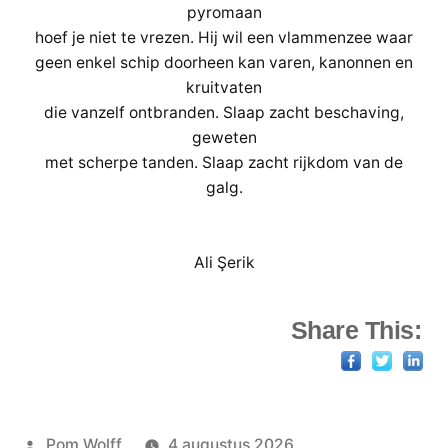
pyromaan
hoef je niet te vrezen. Hij wil een vlammenzee waar
geen enkel schip doorheen kan varen, kanonnen en
kruitvaten
die vanzelf ontbranden. Slaap zacht beschaving,
geweten
met scherpe tanden. Slaap zacht rijkdom van de
galg.
Ali Şerik
Share This:
Geplaatst
Pom Wolff
4 augustus 2026