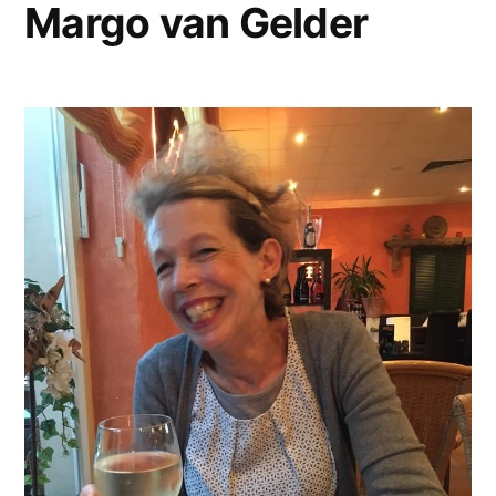
Margo van Gelder
haar
dankwoord