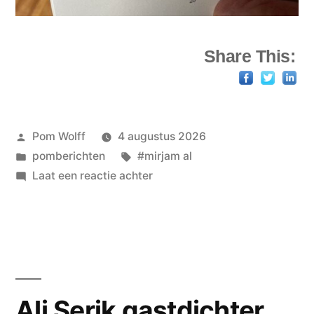
Share This:
Geplaatst
Pom Wolff
4 augustus 2026
door
Geplaatst
Tags:
pomberichten
#mirjam al
in
op
Laat een reactie achter
Mirjam
AL
–
zeg
me
liever
Ali Şerik gastdichter
waar