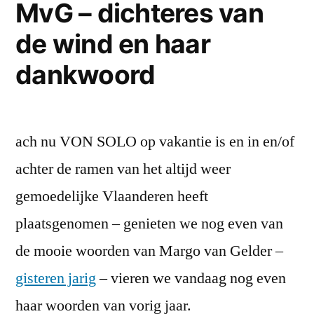
MvG – dichteres van
Bart
de wind en haar
Top
over
dankwoord
krijsen,
schijten,
roven
en
ach nu VON SOLO op vakantie is en in en/of
moorden
achter de ramen van het altijd weer
gemoedelijke Vlaanderen heeft
plaatsgenomen – genieten we nog even van
de mooie woorden van Margo van Gelder –
gisteren jarig
– vieren we vandaag nog even
haar woorden van vorig jaar.