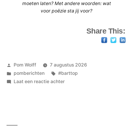
moeten laten? Met andere woorden: wat
voor poëzie sta jij voor?
Share This:
Geplaatst
Pom Wolff
7 augustus 2026
door
Geplaatst
Tags:
pomberichten
#barttop
in
op
Laat een reactie achter
en
wederom
een
TOP
vrijdag
–