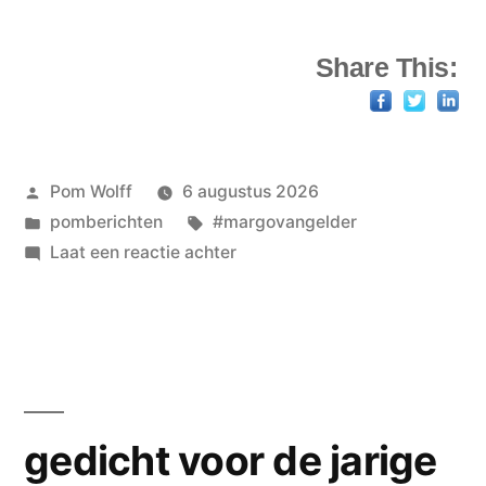
Share This:
Geplaatst
Pom Wolff
6 augustus 2026
door
Geplaatst
Tags:
pomberichten
#margovangelder
in
op
Laat een reactie achter
MvG
–
dichteres
van
de
wind
gedicht voor de jarige
en