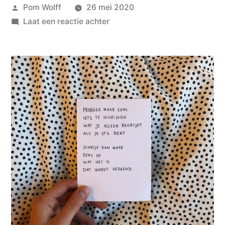
Geplaatst
Pom Wolff
26 mei 2020
door
op
Laat een reactie achter
Anne
van
Walraven
met
tekst
en
uitleg
op
de
dinsdag