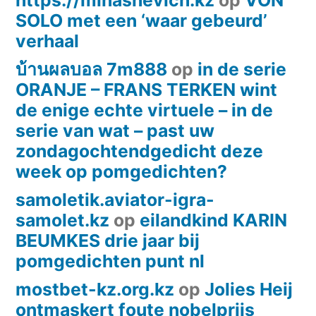
https://minashevich.kz
op
VON
SOLO met een ‘waar gebeurd’
verhaal
บ้านผลบอล 7m888
op
in de serie
ORANJE – FRANS TERKEN wint
de enige echte virtuele – in de
serie van wat – past uw
zondagochtendgedicht deze
week op pomgedichten?
samoletik.aviator-igra-
samolet.kz
op
eilandkind KARIN
BEUMKES drie jaar bij
pomgedichten punt nl
mostbet-kz.org.kz
op
Jolies Heij
ontmaskert foute nobelprijs