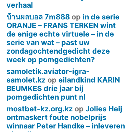
verhaal
บ้านผลบอล 7m888
op
in de serie
ORANJE – FRANS TERKEN wint
de enige echte virtuele – in de
serie van wat – past uw
zondagochtendgedicht deze
week op pomgedichten?
samoletik.aviator-igra-
samolet.kz
op
eilandkind KARIN
BEUMKES drie jaar bij
pomgedichten punt nl
mostbet-kz.org.kz
op
Jolies Heij
ontmaskert foute nobelprijs
winnaar Peter Handke – inleveren