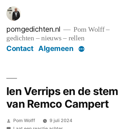
Ga
naar
de
pomgedichten.nl
Pom Wolff –
gedichten – nieuws – rellen
inhoud
Contact
Algemeen
Ien Verrips en de stem
van Remco Campert
Geplaatst
Pom Wolff
9 juli 2024
door
op
Laat een reactie achter