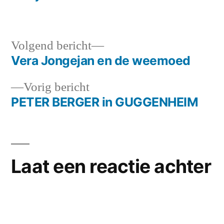
Volgend
Volgend bericht
bericht:
Vera Jongejan en de weemoed
Bericht
Vorig
Vorig bericht
navigatie
bericht:
PETER BERGER in GUGGENHEIM
Laat een reactie achter