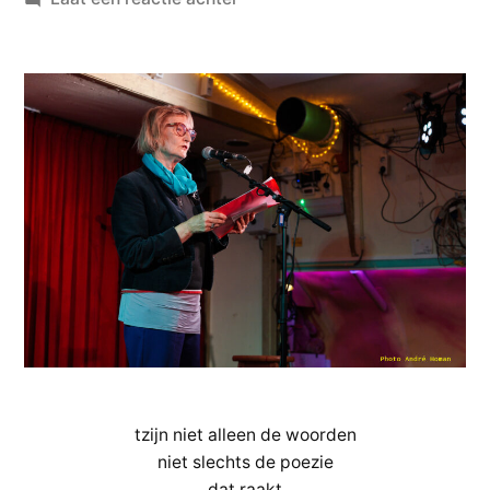
Ien
Verrips
en
de
stem
van
Remco
Campert
tzijn niet alleen de woorden
niet slechts de poezie
dat raakt