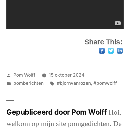
Share This:
Geplaatst
Pom Wolff
15 oktober 2024
door
Geplaatst
Tags:
pomberichten
#bjornvanrozen
,
#pomwolff
in
Gepubliceerd door Pom Wolff
Hoi,
welkom op mijn site pomgedichten. De