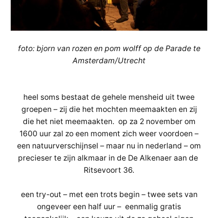
de
bron
–
een
foto: bjorn van rozen en pom wolff op de Parade te
warm
Amsterdam/Utrecht
romantisch
bad
heel soms bestaat de gehele mensheid uit twee
–
groepen – zij die het mochten meemaakten en zij
2
die het niet meemaakten. op za 2 november om
november
1600 uur zal zo een moment zich weer voordoen –
Alkmaar
een natuurverschijnsel – maar nu in nederland – om
–
precieser te zijn alkmaar in de De Alkenaer aan de
1600
Ritsevoort 36.
uur
een try-out – met een trots begin – twee sets van
ongeveer een half uur – eenmalig gratis