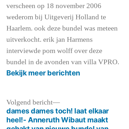
verscheen op 18 november 2006
wederom bij Uitgeverij Holland te
Haarlem. ook deze bundel was meteen
uitverkocht. erik jan Harmens
interviewde pom wolff over deze
bundel in de avonden van villa VPRO.
Bekijk meer berichten
Volgend
Volgend bericht
bericht:
dames dames toch! laat elkaar
Bericht
heel!- Anneruth Wibaut maakt
gehakt van nieuwe bundel van