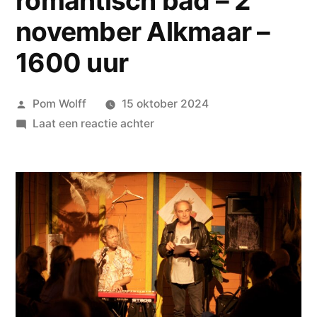
romantisch bad – 2
november Alkmaar –
1600 uur
Geplaatst
Pom Wolff
15 oktober 2024
door
op
Laat een reactie achter
Bjorn
van
Rozen
&
Pom
Wolff
–
Dichter
bij