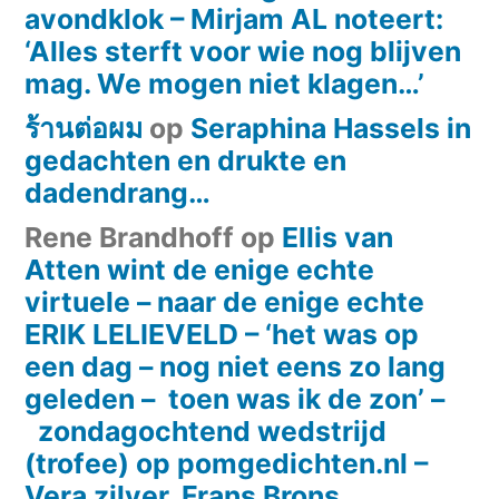
avondklok – Mirjam AL noteert:
‘Alles sterft voor wie nog blijven
mag. We mogen niet klagen…’
ร้านต่อผม
op
Seraphina Hassels in
gedachten en drukte en
dadendrang…
Rene Brandhoff
op
Ellis van
Atten wint de enige echte
virtuele – naar de enige echte
ERIK LELIEVELD – ‘het was op
een dag – nog niet eens zo lang
geleden – toen was ik de zon’ –
zondagochtend wedstrijd
(trofee) op pomgedichten.nl –
Vera zilver, Frans Brons.