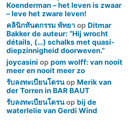
Koenderman – het leven is zwaar
– leve het zware leven!
คลินิกทันตกรรม พัทยา
op
Ditmar
Bakker de auteur: “Hij wrocht
détails, (…) schalks met quasi-
diepzinnigheid doorweven.”
joycasini
op
pom wolff: van nooit
meer en nooit meer zo
รับลงทะเบียนโดรน
op
Merik van
der Torren in BAR BAUT
รับลงทะเบียนโดรน
op
bij de
waterlelie van Gerdi Wind