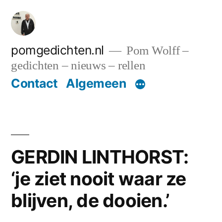
Ga
naar
de
pomgedichten.nl
Pom Wolff –
gedichten – nieuws – rellen
inhoud
Contact
Algemeen
GERDIN LINTHORST:
‘je ziet nooit waar ze
blijven, de dooien.’