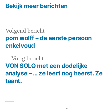
Bekijk meer berichten
Volgend
Volgend bericht
bericht:
pom wolff – de eerste persoon
Bericht
enkelvoud
navigatie
Vorig
Vorig bericht
bericht:
VON SOLO met een dodelijke
analyse – … ze leert nog heerst. Ze
taant.