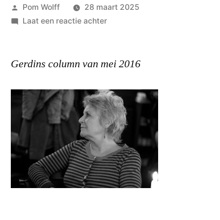
Geplaatst
Pom Wolff
28 maart 2025
door
op
Laat een reactie achter
GERDIN
LINTHORST:
Gerdins column van mei 2016
‘je
ziet
nooit
waar
ze
blijven,
de
dooien.’