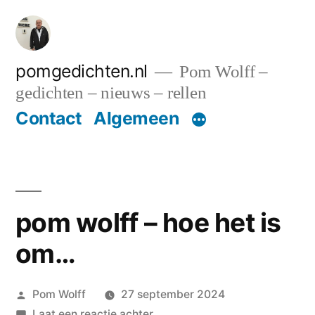
Ga
naar
de
pomgedichten.nl
Pom Wolff –
gedichten – nieuws – rellen
inhoud
Contact
Algemeen
pom wolff – hoe het is
om…
Geplaatst
Pom Wolff
27 september 2024
door
op
Laat een reactie achter