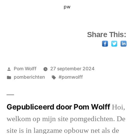
pw
Share This:
Geplaatst
Pom Wolff
27 september 2024
door
Geplaatst
Tags:
pomberichten
#pomwolff
in
Gepubliceerd door Pom Wolff
Hoi,
welkom op mijn site pomgedichten. De
site is in langzame opbouw net als de