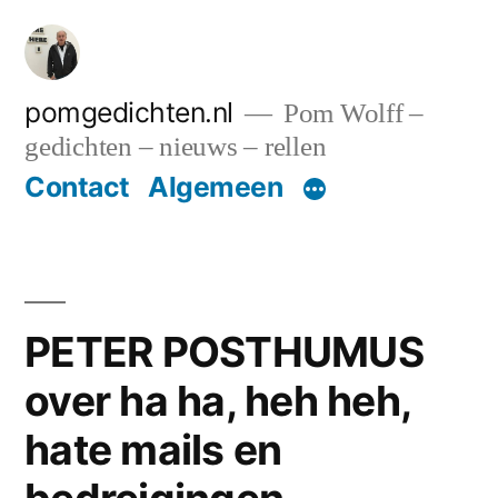
Ga
naar
de
pomgedichten.nl
Pom Wolff –
gedichten – nieuws – rellen
inhoud
Contact
Algemeen
PETER POSTHUMUS
over ha ha, heh heh,
hate mails en