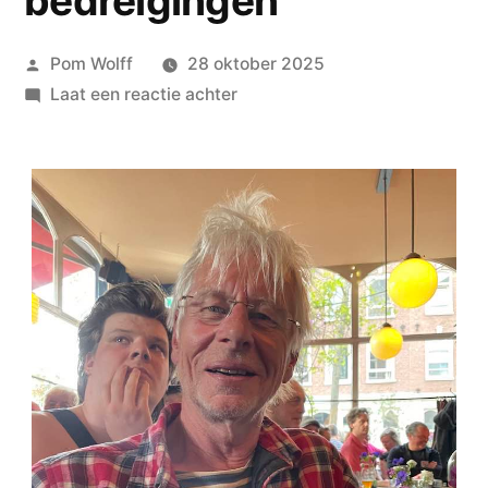
bedreigingen
Geplaatst
Pom Wolff
28 oktober 2025
door
op
Laat een reactie achter
PETER
POSTHUMUS
over
ha
ha,
heh
heh,
hate
mails
en
bedreigingen