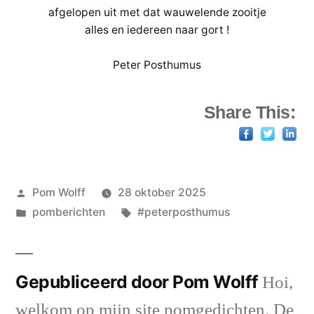
afgelopen uit met dat wauwelende zooitje
alles en iedereen naar gort !
Peter Posthumus
Share This:
Geplaatst
Pom Wolff
28 oktober 2025
door
Geplaatst
Tags:
pomberichten
#peterposthumus
in
Gepubliceerd door Pom Wolff
Hoi,
welkom op mijn site pomgedichten. De