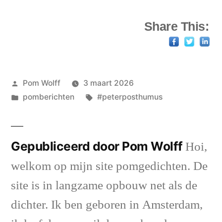
Share This:
Geplaatst
Pom Wolff
3 maart 2026
door
Geplaatst
Tags:
pomberichten
#peterposthumus
in
Gepubliceerd door Pom Wolff
Hoi,
welkom op mijn site pomgedichten. De
site is in langzame opbouw net als de
dichter. Ik ben geboren in Amsterdam,