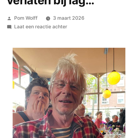
verlaten bij lag…
Geplaatst
Pom Wolff
3 maart 2026
door
op
Laat een reactie achter
Peter
Posthumus
-
hoe
in
het
oplichtende
verleden
het
dorp
er
zo