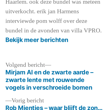
Haarlem. ook deze bundel was meteen
uitverkocht. erik jan Harmens
interviewde pom wolff over deze
bundel in de avonden van villa VPRO.
Bekijk meer berichten
Volgend
Volgend bericht
bericht:
Mirjam Al en de zwarte aarde –
Bericht
zwarte lente met rouwende
navigatie
vogels in verschroeide bomen
Vorig
Vorig bericht
bericht:
Rob Mientjes – waar blijft de zon…