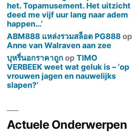
het. Topamusement. Het uitzicht
deed me vijf uur lang naar adem
happen…’
ABM888 แหล่งรวมสล็อต PG888
op
Anne van Walraven aan zee
บุหรี่นอกราคาถูก
op
TIMO
VERBEEK weet wat geluk is – ‘op
vrouwen jagen en nauwelijks
slapen?’
Actuele Onderwerpen